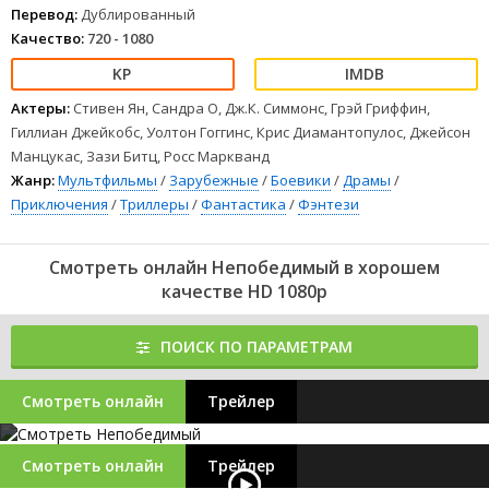
Перевод:
Дублированный
Качество:
720 - 1080
Актеры:
Стивен Ян, Сандра О, Дж.К. Симмонс, Грэй Гриффин,
Гиллиан Джейкобс, Уолтон Гоггинс, Крис Диамантопулос, Джейсон
Манцукас, Зази Битц, Росс Маркванд
Жанр:
Мультфильмы
/
Зарубежные
/
Боевики
/
Драмы
/
Приключения
/
Триллеры
/
Фантастика
/
Фэнтези
Смотреть онлайн Непобедимый в хорошем
качестве HD 1080p
ПОИСК ПО ПАРАМЕТРАМ
Смотреть онлайн
Трейлер
Смотреть онлайн
Трейлер