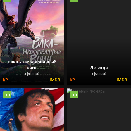
Вака - заколдованный
воин
Легенда
(фильм)
(фильм)
HD
HD