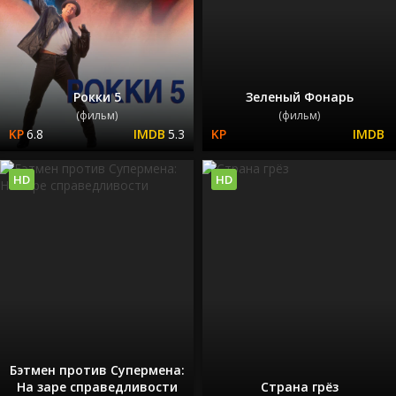
Рокки 5
Зеленый Фонарь
(фильм)
(фильм)
6.8
5.3
HD
HD
Бэтмен против Супермена:
На заре справедливости
Страна грёз