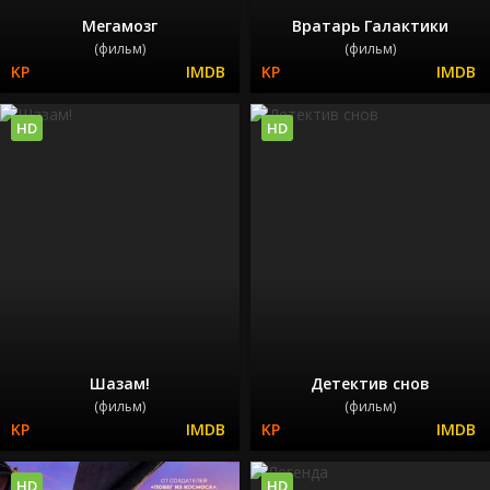
Мегамозг
Вратарь Галактики
(фильм)
(фильм)
HD
HD
Шазам!
Детектив снов
(фильм)
(фильм)
HD
HD