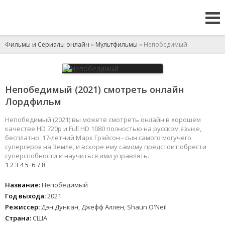
Фильмы и Сериалы онлайн
»
Мультфильмы
» Непобедимый
Непобедимый (2021) смотреть онлайн
Лордфильм
Непобедимый (2021) вы можете смотреть онлайн в хорошем
качестве HD 720p и Full HD 1080 полностью на русском языке,
бесплатно. 17-летний Марк Грэйсон - сын самого могучего
супергероя на Земле, и вскоре ему самому предстоит обрести
суперспобности и научиться ими управлять.
1
2
3
4
5
6
7
8
Название:
Непобедимый
Год выхода:
2021
Режиссер:
Дэн Дункан, Джефф Аллен, Shaun O'Neil
Страна:
США