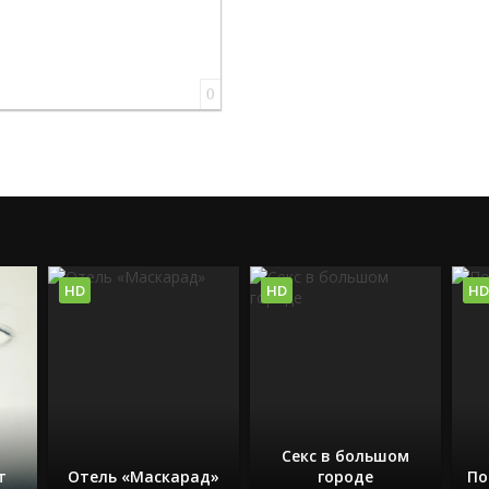
0
HD
HD
HD
Секс в большом
т
Отель «Маскарад»
городе
По