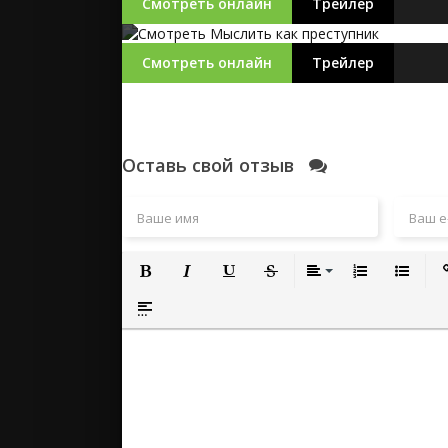
Смотреть онлайн
Трейлер
Смотреть онлайн
Трейлер
Оставь свой отзыв
Полужирный
Курсив
Подчеркнутый
Зачеркнутый
Выравнивание
Нумерованный
Маркиро
Вс
Вставка спойлера