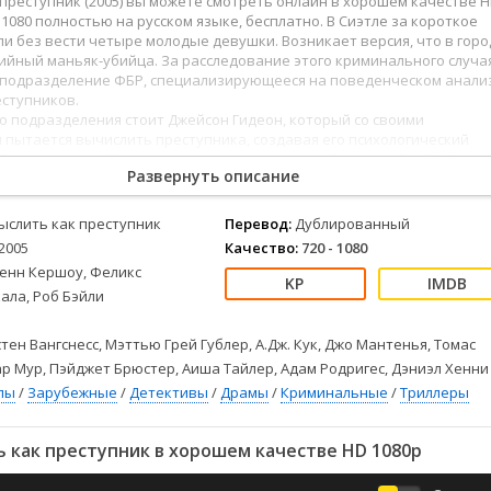
преступник (2005) вы можете смотреть онлайн в хорошем качестве 
Детективы
2023
Семейные
D 1080 полностью на русском языке, бесплатно. В Сиэтле за короткое
Детские
2022
Спорт
и без вести четыре молодые девушки. Возникает версия, что в горо
Драмы
2021
Триллеры
ийный маньяк-убийца. За расследование этого криминального случа
цподразделение ФБР, специализирующееся на поведенческом анали
Комедии
Ужасы
еступников.
Русские
Фантастика
го подразделения стоит Джейсон Гидеон, который со своими
пытается вычислить преступника, создавая его психологический
СССР
Фэнтези
йсон - не частый гость криминалистических лабораторий ФБР. Он и е
ые
Зарубежные
Развернуть описание
зжают на места преступлений, опрашивают свидетелей, анализирую
ологическую сторону жизни преступника.
Фильмы из соцетей
ыслить как преступник
Перевод:
Дублированный
2005
Качество:
720 - 1080
ленн Кершоу, Феликс
ала, Роб Бэйли
тен Вангснесс, Мэттью Грей Гублер, А.Дж. Кук, Джо Мантенья, Томас
р Мур, Пэйджет Брюстер, Аиша Тайлер, Адам Родригес, Дэниэл Хенни
лы
/
Зарубежные
/
Детективы
/
Драмы
/
Криминальные
/
Триллеры
 как преступник в хорошем качестве HD 1080p