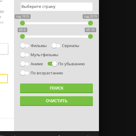
HD
де
я
год 1915
год 2019
зе
КП 0
КП 10
го
Фильмы
Сериалы
т и
Мультфильмы
Аниме
По убыванию
По возрастанию