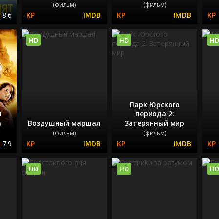
(фильм)
(фильм)
8.6
HD
HD
HD
Парк Юрского
и
периода 2:
а
Воздушный маршал
Затерянный мир
(фильм)
(фильм)
7.9
HD
HD
HD