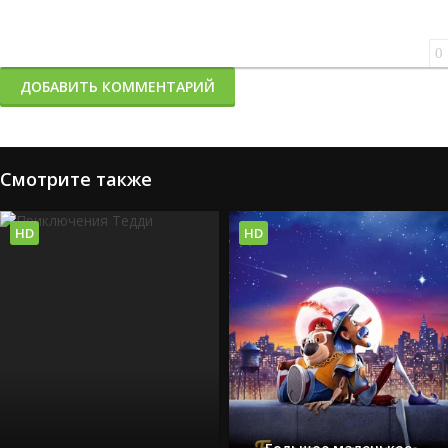
0
ДОБАВИТЬ КОММЕНТАРИЙ
Смотрите также
HD
HD