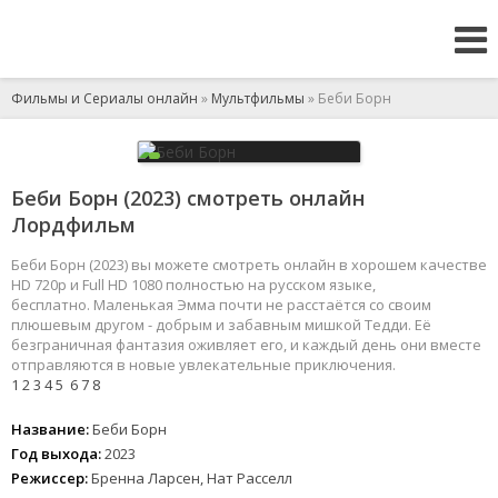
Фильмы и Сериалы онлайн
»
Мультфильмы
» Беби Борн
Беби Борн (2023) смотреть онлайн
Лордфильм
Беби Борн (2023) вы можете смотреть онлайн в хорошем качестве
HD 720p и Full HD 1080 полностью на русском языке,
бесплатно. Маленькая Эмма почти не расстаётся со своим
плюшевым другом - добрым и забавным мишкой Тедди. Её
безграничная фантазия оживляет его, и каждый день они вместе
отправляются в новые увлекательные приключения.
1
2
3
4
5
6
7
8
Название:
Беби Борн
Год выхода:
2023
Режиссер:
Бренна Ларсен, Нат Расселл