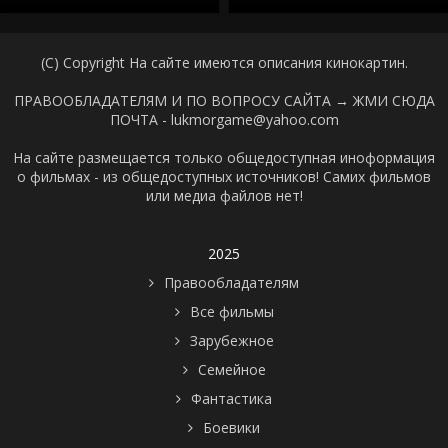
(C) Copyright На сайте имеются описания кинокартин.
ПРАВООБЛАДАТЕЛЯМ И ПО ВОПРОСУ САЙТА →
ЖМИ СЮДА
ПОЧТА - lukmorgame@yahoo.com
На сайте размещается только общедоступная иноформация
о фильмах - из общедоступных источников! Самих фильмов
или медиа файлов нет!
2025
Правообладателям
Все фильмы
Зарубежное
Семейное
Фантастика
Боевики