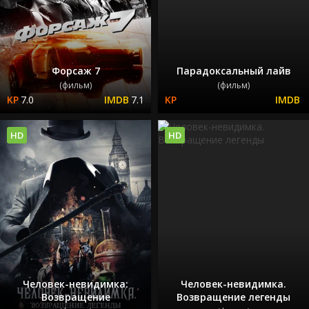
Форсаж 7
Парадоксальный лайв
(фильм)
(фильм)
7.0
7.1
HD
HD
Человек-невидимка:
Человек-невидимка.
Возвращение
Возвращение легенды