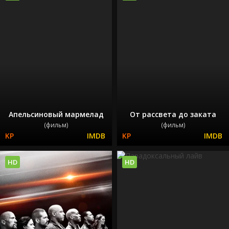
Апельсиновый мармелад
От рассвета до заката
(фильм)
(фильм)
HD
HD