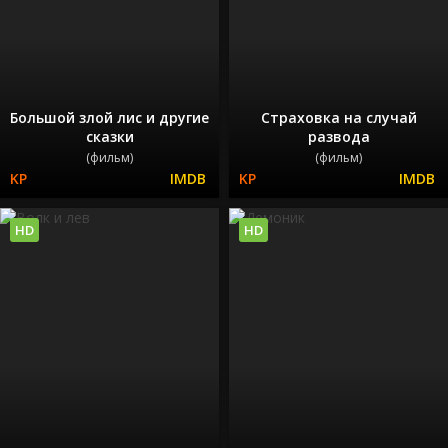
Большой злой лис и другие
Страховка на случай
сказки
развода
(фильм)
(фильм)
HD
HD