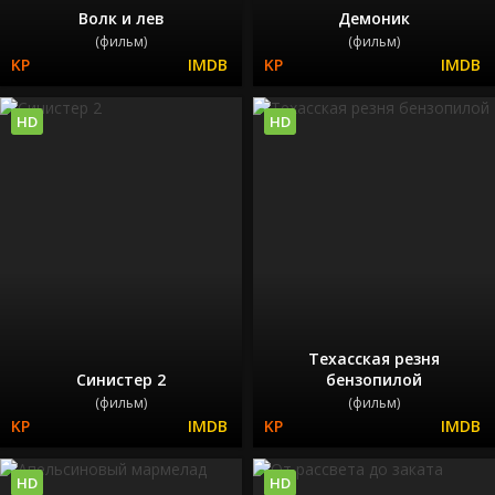
Волк и лев
Демоник
(фильм)
(фильм)
HD
HD
Техасская резня
Синистер 2
бензопилой
(фильм)
(фильм)
HD
HD