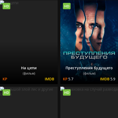
HD
HD
На цепи
Преступления будущего
(фильм)
(фильм)
5.7
5.9
HD
HD