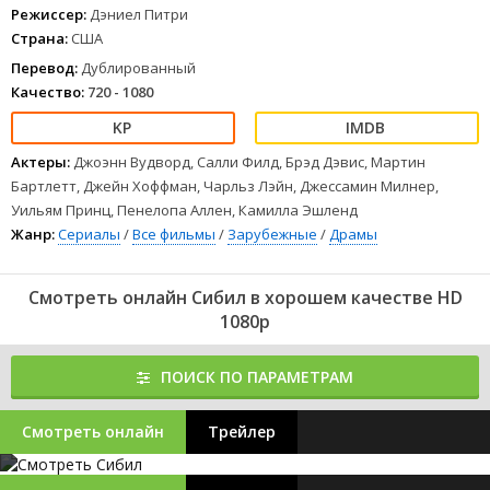
Режиссер:
Дэниел Питри
Страна:
США
Перевод:
Дублированный
Качество:
720 - 1080
Актеры:
Джоэнн Вудворд, Салли Филд, Брэд Дэвис, Мартин
Бартлетт, Джейн Хоффман, Чарльз Лэйн, Джессамин Милнер,
Уильям Принц, Пенелопа Аллен, Камилла Эшленд
Жанр:
Сериалы
/
Все фильмы
/
Зарубежные
/
Драмы
Смотреть онлайн Сибил в хорошем качестве HD
1080p
ПОИСК ПО ПАРАМЕТРАМ
Смотреть онлайн
Трейлер