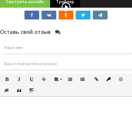
Смотреть онлайн
Трейлер
Оставь свой отзыв
Полужирный
Курсив
Подчеркнутый
Зачеркнутый
Выравнивание
Нумерованный список
Маркированный список
Вставить ссылку
Вставить за
Встави
Вставка скрытого текста
Вставка цитаты
Вставка спойлера