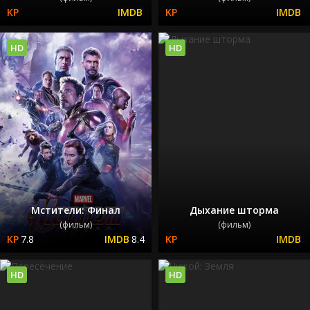
HD
HD
Мстители: Финал
Дыхание шторма
(фильм)
(фильм)
7.8
8.4
HD
HD