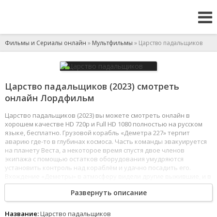
Фильмы и Сериалы онлайн
»
Мультфильмы
» Царство падальщиков
Царство падальщиков (2023) смотреть
онлайн Лордфильм
Царство падальщиков (2023) вы можете смотреть онлайн в
хорошем качестве HD 720p и Full HD 1080 полностью на русском
языке, бесплатно. Грузовой корабль «Деметра 227» терпит
аварию где-то в глубинах космоса. Часть команды эвакуируется
на планету Веста, а некоторое время спустя двое членов
экипажа с помощью остатков оборудования умудряются
установить контроль над кораблём и удачно посадить его.
Вхождение «Деметры» в атмосферу видели другие выжившие, и в
надежде на возвращение домой они отправляются на его поиски
Развернуть описание
по завораживающему и смертельно опасному миру - капитан
Сэм и биолог Урсула; техник Ази в компании робота, благодаря
загадочному организму постепенно обретающего сознание
Название:
Царство падальщиков