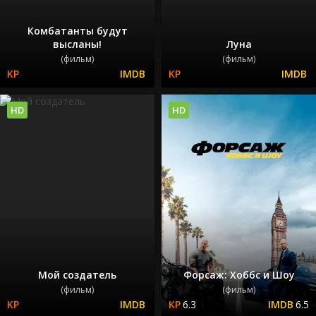
Комбатанты будут
высланы!
Луна
(фильм)
(фильм)
HD
HD
Мой создатель
Форсаж: Хоббс и Шоу
(фильм)
(фильм)
6.3
6.5