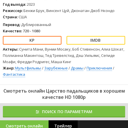
и чувства; Кеймен, попавший под влияние существа, которое
Год выхода:
2023
гипнозом вынуждает добывать ему еду.
Режиссер:
Бенжи Брук, Винсент Цуй, Джонатан Джоб Нкондо
1
2
3
4
5
6
7
8
Страна:
США
Перевод:
Дублированный
Качество:
720 - 1080
Актеры:
Сунита Мани, Вунми Мосаку, Боб Стивенсон, Алиа Шокат,
Поллианна Макинтош, Тед Тревелстид, Дэш Уильямс, Сепиде
Моафи, Фредди Родригес, Маша Кинг
Жанр:
Мультфильмы
/
Зарубежные
/
Драмы
/
Приключения
/
Фантастика
Смотреть онлайн Царство падальщиков в хорошем
качестве HD 1080p
ПОИСК ПО ПАРАМЕТРАМ
Смотреть онлайн
Трейлер