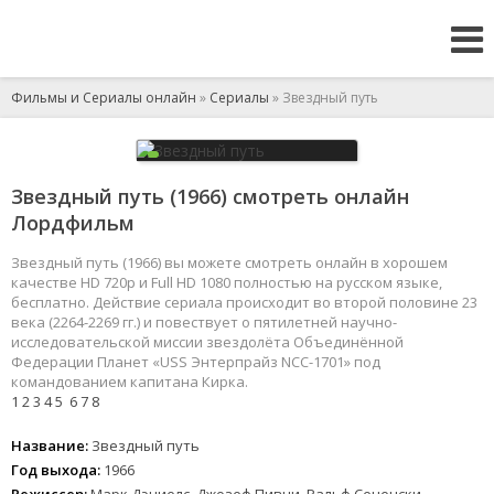
Фильмы и Сериалы онлайн
»
Сериалы
» Звездный путь
Звездный путь (1966) смотреть онлайн
Лордфильм
Звездный путь (1966) вы можете смотреть онлайн в хорошем
качестве HD 720p и Full HD 1080 полностью на русском языке,
бесплатно. Действие сериала происходит во второй половине 23
века (2264-2269 гг.) и повествует о пятилетней научно-
исследовательской миссии звездолёта Объединённой
Федерации Планет «USS Энтерпрайз NCC-1701» под
командованием капитана Кирка.
1
2
3
4
5
6
7
8
Название:
Звездный путь
Год выхода:
1966