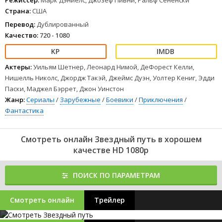
Режиссер:
Марк Дэниелс, Джозеф Пивни, Ральф Сененски
Страна:
США
Перевод:
Дублированный
Качество:
720 - 1080
Актеры:
Уильям Шетнер, Леонард Нимой, ДеФорест Келли,
Нишелль Николс, Джордж Такэй, Джеймс Дуэн, Уолтер Кениг, Эдди
Паски, Маджел Бэррет, Джон Уинстон
Жанр:
Сериалы
/
Зарубежные
/
Боевики
/
Приключения
/
Фантастика
Смотреть онлайн Звездный путь в хорошем
качестве HD 1080p
ПОИСК ПО ПАРАМЕТРАМ
Смотреть онлайн
Трейлер