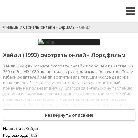
Фильмы и Сериалы онлайн
»
Сериалы
» Хейди
Хейди (1993) смотреть онлайн Лордфильм
Хейди (1993) вы можете смотреть онлайн в хорошем качестве HD
720p и Full HD 1080 полностью на русском языке, бесплатно. После
гибели родителей Хейди воспитывала тетушка. Когда девочке
исполнилось 8 лет, ее привезли в горы к дедушке, который
поначалу не признает внучку. Благодаря ангельскому терпению
девочки и ласковым словам, сердце старика оттаивает. У Хейди
появляются друзья. Однако, через некоторое время, тетушка
отдает ее в богатый дом, где она должна стать компаньонкой
больной девочки Клары, прикованной к инвалидной коляске...
Развернуть описание
1
2
3
4
5
6
7
8
Название:
Хейди
Год выхода:
1993