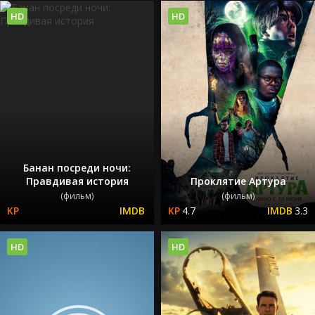
HD
HD
Банан посреди ночи:
Правдивая история
Проклятие Артура
(фильм)
(фильм)
4.7
3.3
HD
HD