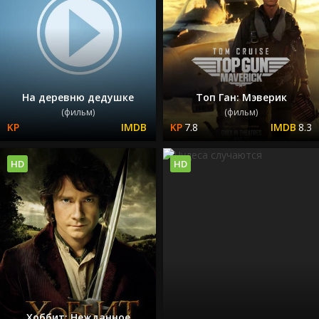
На деревню дедушке
Топ Ган: Мэверик
(фильм)
(фильм)
7.8
8.3
HD
HD
Хоббит: Нежданное