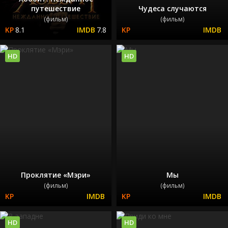
путешествие
Чудеса случаются
(фильм)
(фильм)
8.1
7.8
HD
HD
Проклятие «Мэри»
Мы
(фильм)
(фильм)
HD
HD