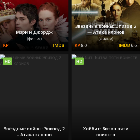
Звёздные войны: Эпизод 2
Мэри и Джордж
— Атака клонов
(фильм)
(фильм)
8.0
6.6
HD
HD
Звёздные войны: Эпизод 2
Хоббит: Битва пяти
– Атака клонов
воинств