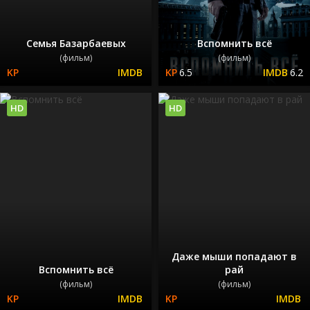
Семья Базарбаевых
Вспомнить всё
(фильм)
(фильм)
6.5
6.2
HD
HD
Даже мыши попадают в
Вспомнить всё
рай
(фильм)
(фильм)