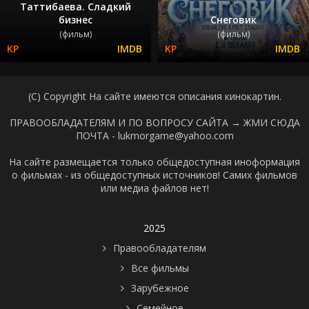
Таттибаева. Сладкий
бизнес
Снеговик
(фильм)
(фильм)
(C) Copyright На сайте имеются описания кинокартин.
ПРАВООБЛАДАТЕЛЯМ И ПО ВОПРОСУ САЙТА →
ЖМИ СЮДА
ПОЧТА - lukmorgame@yahoo.com
На сайте размещается только общедоступная иноформация
о фильмах - из общедоступных источников! Самих фильмов
или медиа файлов нет!
2025
Правообладателям
Все фильмы
Зарубежное
Семейное