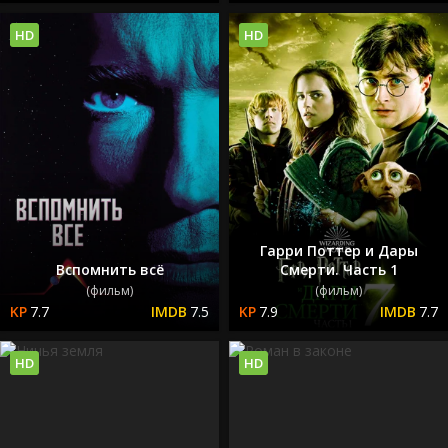
HD
HD
Гарри Поттер и Дары
Вспомнить всё
Смерти. Часть 1
(фильм)
(фильм)
7.7
7.5
7.9
7.7
HD
HD