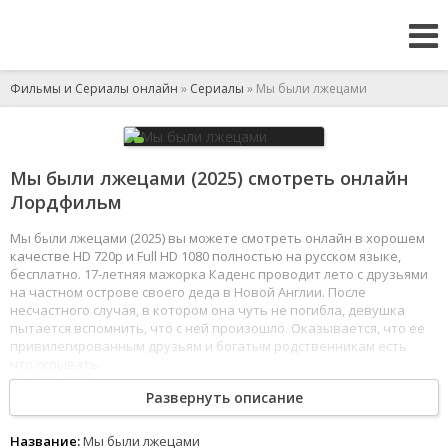
Фильмы и Сериалы онлайн
»
Сериалы
» Мы были лжецами
Мы были лжецами (2025) смотреть онлайн
Лордфильм
Мы были лжецами (2025) вы можете смотреть онлайн в хорошем
качестве HD 720p и Full HD 1080 полностью на русском языке,
бесплатно. 17-летняя мажорка Каденс проводит лето с друзьями
на частном острове своего деда в Новой Англии. После
несчастного случая, в котором она чуть не погибла, девушка
пытается вспомнить, что с ней произошло. Оказывается, что ее
привилегированным друзьям и богатым родственникам есть
что скрывать.
1
2
3
4
5
6
7
8
Развернуть описание
Название:
Мы были лжецами