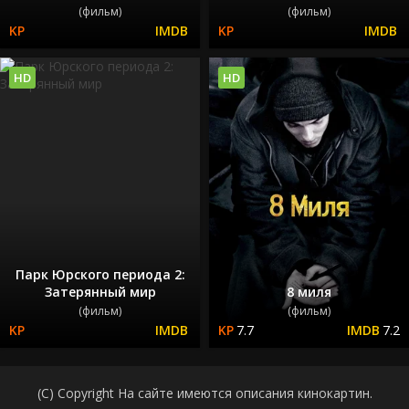
(фильм)
(фильм)
HD
HD
Парк Юрского периода 2:
Затерянный мир
8 миля
(фильм)
(фильм)
7.7
7.2
(C) Copyright На сайте имеются описания кинокартин.