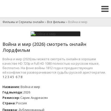
Фильмы и Сериалы онлайн
»
Все фильмы
» Война и мир
Война и мир (2026) смотреть онлайн
Лордфильм
Война и мир (2026) вы можете смотреть онлайн в хорошем
качестве HD 720p и Full HD 1080 полностью на русском языке,
бесплатно. На фоне войны 1812 года и предшествующих
ей конфликтов разворачиваются судьбы русской аристократии.
1
2
3
4
5
6
7
8
Название:
Война и мир
Год выхода:
2026
Режиссер:
Сарик Андреасян
Страна:
Россия
Перевод:
Дублированный