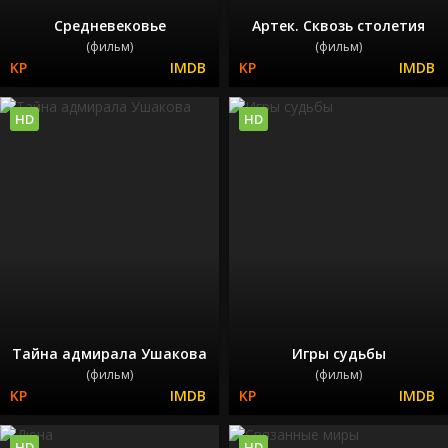
Средневековье
Артек. Сквозь столетия
(фильм)
(фильм)
HD
HD
Тайна адмирала Ушакова
Игры судьбы
(фильм)
(фильм)
HD
HD