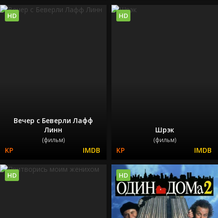
HD
HD
Вечер с Беверли Лафф
Линн
Шрэк
(фильм)
(фильм)
HD
HD