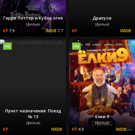
Гарри Поттер и Кубок огня
Дракула
(фильм)
(фильм)
7.9
7.7
HD
HD
Пункт назначения: Поезд
№ 13
Елки 9
(фильм)
(фильм)
4.9
---