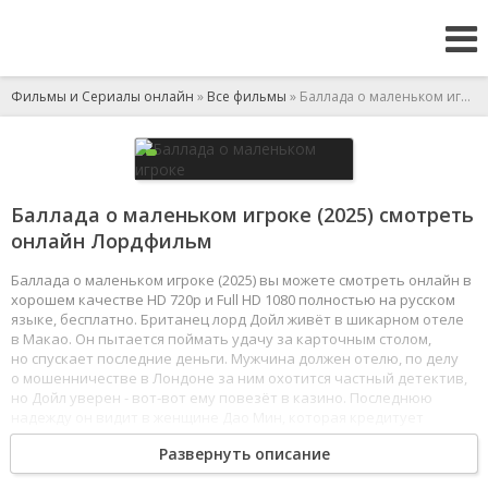
Фильмы и Сериалы онлайн
»
Все фильмы
» Баллада о маленьком игроке
Баллада о маленьком игроке (2025) смотреть
онлайн Лордфильм
Баллада о маленьком игроке (2025) вы можете смотреть онлайн в
хорошем качестве HD 720p и Full HD 1080 полностью на русском
языке, бесплатно. Британец лорд Дойл живёт в шикарном отеле
в Макао. Он пытается поймать удачу за карточным столом,
но спускает последние деньги. Мужчина должен отелю, по делу
о мошенничестве в Лондоне за ним охотится частный детектив,
но Дойл уверен - вот-вот ему повезёт в казино. Последнюю
надежду он видит в женщине Дао Мин, которая кредитует
проигравшихся игроков, но она загадочно исчезает.
Развернуть описание
1
2
3
4
5
6
7
8