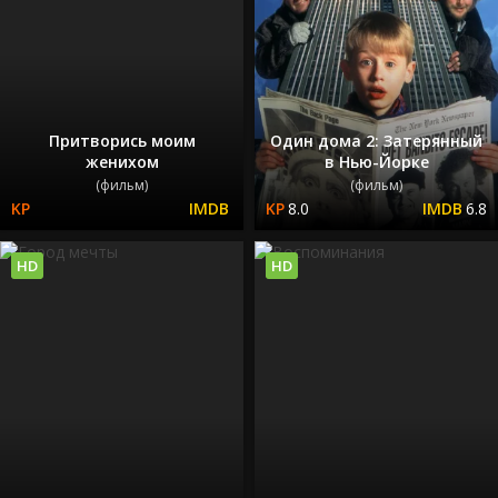
Притворись моим
Один дома 2: Затерянный
женихом
в Нью-Йорке
(фильм)
(фильм)
8.0
6.8
HD
HD