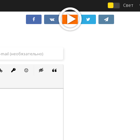
Свет
 список
ванный список
тавить ссылку
Вставить защищенную ссылку
Вставить смайлик
Вставка скрытого текста
Вставка цитаты