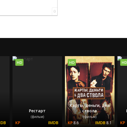
0
HD
HD
HD
Карты, деньги, два
Рестарт
ствола
(фильм)
(фильм)
8.6
8.1