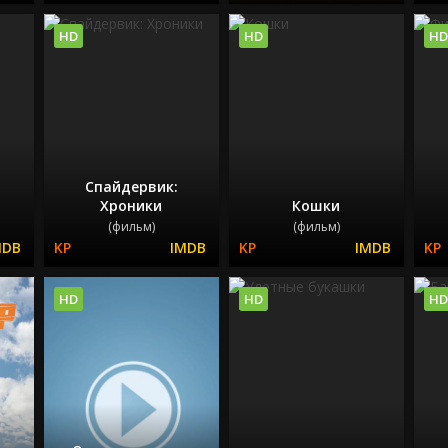
HD
HD
HD
Спайдервик:
Хроники
Кошки
(фильм)
(фильм)
HD
HD
HD