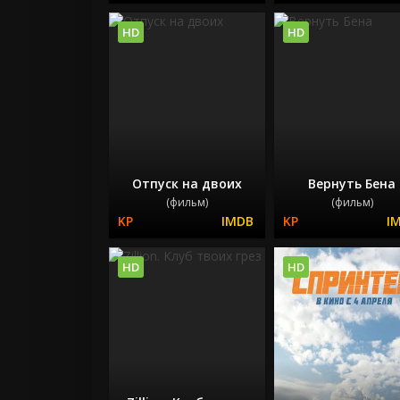
HD
HD
Отпуск на двоих
Вернуть Бена
(фильм)
(фильм)
HD
HD