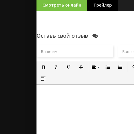
Смотреть онлайн
Трейлер
Оставь свой отзыв
Полужирный
Курсив
Подчеркнутый
Зачеркнутый
Выравнивание
Нумерованный
Маркиро
Вс
Вставка спойлера