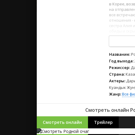
2023
в Корее, воз
2022
на отправлен
все встречаю
2021
отношения - 
сестра Алия 
обиды и скры
Русские
1
2
3
4
5
6
7
8
СССР
Зарубежн
Название:
Р
Год выхода:
Режиссер:
Д
Страна:
Каза
Актеры:
Дари
Куандык Жуну
Жанр:
Все ф
Смотреть онлайн Ро
Смотреть онлайн
Трейлер