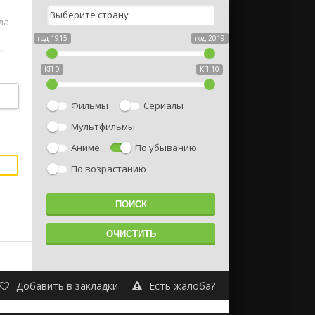
ла
год 1915
год 2019
,
КП 0
КП 10
Фильмы
Сериалы
Мультфильмы
Аниме
По убыванию
По возрастанию
Добавить в закладки
Есть жалоба?