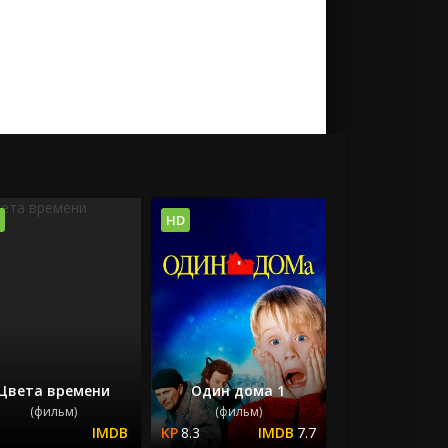
HD
Цвета времени
Один дома 1
(фильм)
(фильм)
8.3
7.7