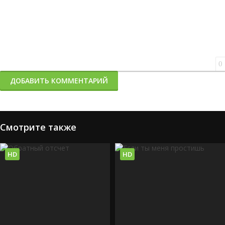
0
ДОБАВИТЬ КОММЕНТАРИЙ
Смотрите также
HD
HD