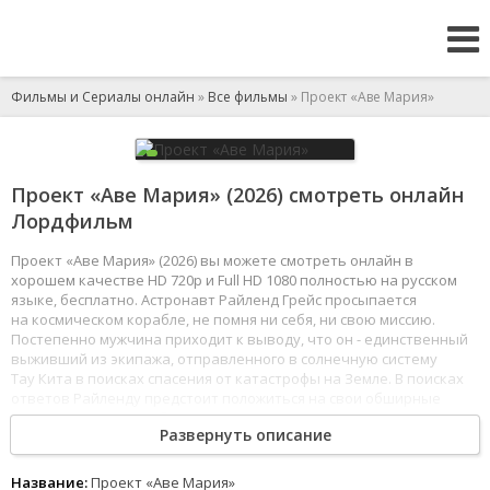
Фильмы и Сериалы онлайн
»
Все фильмы
» Проект «Аве Мария»
Проект «Аве Мария» (2026) смотреть онлайн
Лордфильм
Проект «Аве Мария» (2026) вы можете смотреть онлайн в
хорошем качестве HD 720p и Full HD 1080 полностью на русском
языке, бесплатно. Астронавт Райленд Грейс просыпается
на космическом корабле, не помня ни себя, ни свою миссию.
Постепенно мужчина приходит к выводу, что он - единственный
выживший из экипажа, отправленного в солнечную систему
Тау Кита в поисках спасения от катастрофы на Земле. В поисках
ответов Райленду предстоит положиться на свои обширные
научные знания, изобретательность и силу воли, но, возможно,
Развернуть описание
ему не придётся искать в одиночку.
1
2
3
4
5
6
7
8
Название:
Проект «Аве Мария»