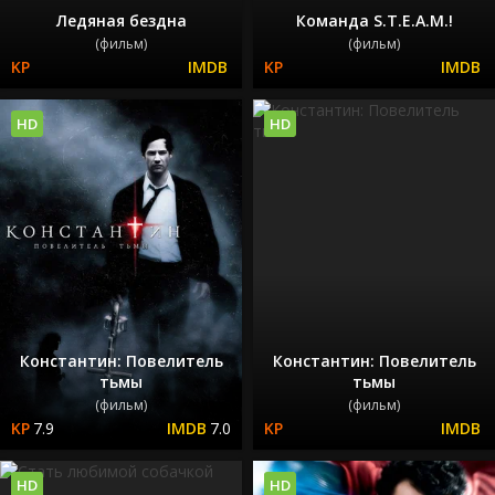
Ледяная бездна
Команда S.T.E.A.M.!
(фильм)
(фильм)
HD
HD
Константин: Повелитель
Константин: Повелитель
тьмы
тьмы
(фильм)
(фильм)
7.9
7.0
HD
HD