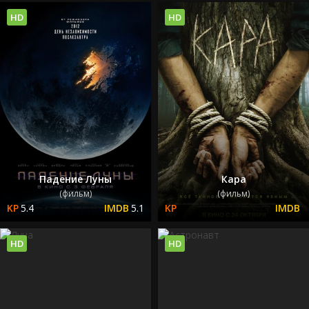
HD
HD
Падение Луны
Кара
(фильм)
(фильм)
5.4
5.1
HD
HD