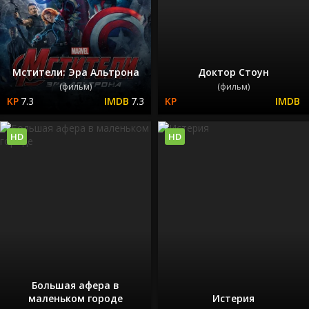
Мстители: Эра Альтрона
Доктор Стоун
(фильм)
(фильм)
7.3
7.3
HD
HD
Большая афера в
маленьком городе
Истерия