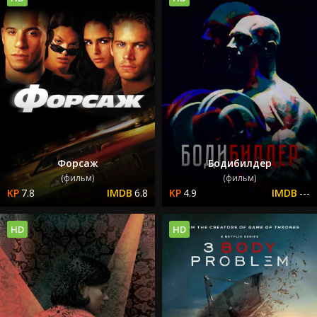
Форсаж
Бодибилдер
(фильм)
(фильм)
7.8
6.8
4.9
---
HD
HD