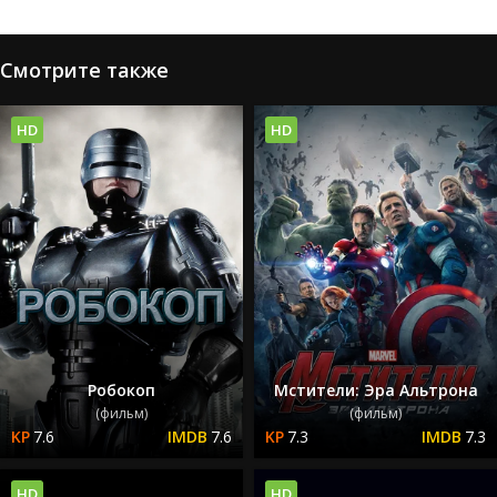
Смотрите также
HD
HD
Робокоп
Мстители: Эра Альтрона
(фильм)
(фильм)
7.6
7.6
7.3
7.3
HD
HD