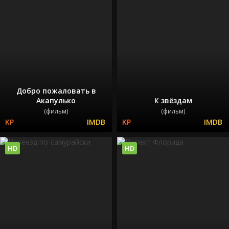
Добро пожаловать в
Акапулько
К звёздам
(фильм)
(фильм)
HD
HD