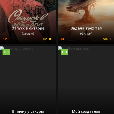
Отпуск в октябре
Задача трех тел
(фильм)
(фильм)
HD
HD
В плену у сакуры
Мой создатель