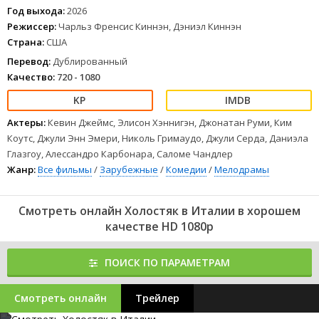
Год выхода:
2026
Режиссер:
Чарльз Френсис Киннэн, Дэниэл Киннэн
Страна:
США
Перевод:
Дублированный
Качество:
720 - 1080
Актеры:
Кевин Джеймс, Элисон Хэннигэн, Джонатан Руми, Ким
Коутс, Джули Энн Эмери, Николь Гримаудо, Джули Серда, Даниэла
Глазгоу, Алессандро Карбонара, Саломе Чандлер
Жанр:
Все фильмы
/
Зарубежные
/
Комедии
/
Мелодрамы
Смотреть онлайн Холостяк в Италии в хорошем
качестве HD 1080p
ПОИСК ПО ПАРАМЕТРАМ
Смотреть онлайн
Трейлер