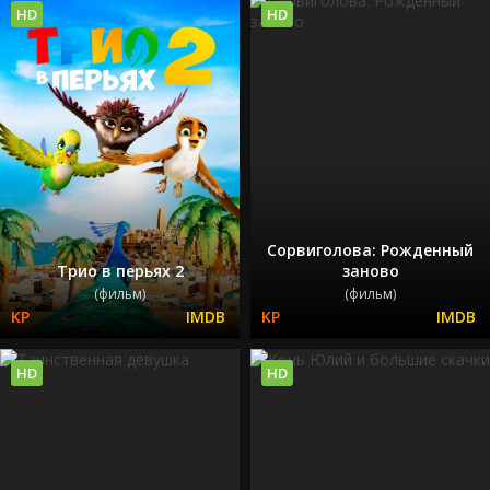
HD
HD
Сорвиголова: Рожденный
Трио в перьях 2
заново
(фильм)
(фильм)
HD
HD