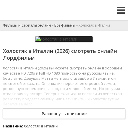
Фильмы и Сериалы онлайн
»
Все фильмы
» Холостяк в Италии
Холостяк в Италии (2026) смотреть онлайн
Лордфильм
Холостяк в Италии (2026) вы можете смотреть онлайн в хорошем
качестве HD 720p и Full HD 1080 полностью на русском языке,
бесплатно. Девушка Мэтта мечтала о свадьбе в Италии, и он
не смог ей отказать. Он оплатил перелет ее огромной семьи,
роскошную церемонию, а заодно и медовый месяц. Но получил
отказ прямо у алтаря. Теперь нежиться на постели из лепестков
роз Мэтту придется самому. Или нет? Опытный холостяк тут же
берется за дело.
1
2
3
4
5
6
7
8
Развернуть описание
Название:
Холостяк в Италии