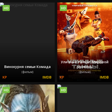
HD
HD
Уличные танцы: Мировой
Винокурня семьи Комада
уровень
(фильм)
(фильм)
HD
HD