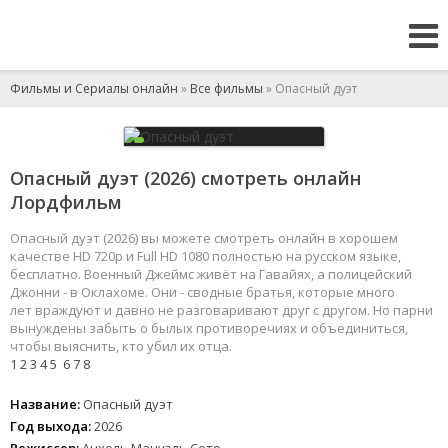
Фильмы и Сериалы онлайн
»
Все фильмы
» Опасный дуэт
Опасный дуэт (2026) смотреть онлайн
Лордфильм
Опасный дуэт (2026) вы можете смотреть онлайн в хорошем
качестве HD 720p и Full HD 1080 полностью на русском языке,
бесплатно. Военный Джеймс живёт на Гавайях, а полицейский
Джонни - в Оклахоме. Они - сводные братья, которые много
лет враждуют и давно не разговаривают друг с другом. Но парни
вынуждены забыть о былых противоречиях и объединиться,
чтобы выяснить, кто убил их отца.
1
2
3
4
5
6
7
8
Название:
Опасный дуэт
Год выхода:
2026