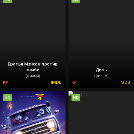
Братья Мэнсон против
зомби
Дичь
(фильм)
(фильм)
HD
HD