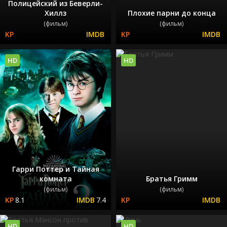
Полицейский из Беверли-
Хиллз
Плохие парни до конца
(фильм)
(фильм)
HD
HD
Гарри Поттер и Тайная
комната
Братья Гримм
(фильм)
(фильм)
8.1
7.4
HD
HD