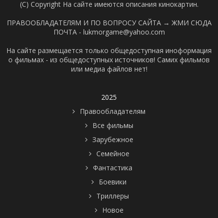
(C) Copyright На сайте имеются описания кинокартин.
ПРАВООБЛАДАТЕЛЯМ И ПО ВОПРОСУ САЙТА →
ЖМИ СЮДА
ПОЧТА - lukmorgame@yahoo.com
На сайте размещается только общедоступная иноформация
о фильмах - из общедоступных источников! Самих фильмов
или медиа файлов нет!
2025
Правообладателям
Все фильмы
Зарубежное
Семейное
Фантастика
Боевики
Триллеры
Новое