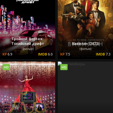
Тройной форсаж:
Токийский дрифт
Вавилон (2022)
(фильм)
(фильм)
6.9
6.0
7.5
7.3
HD
HD