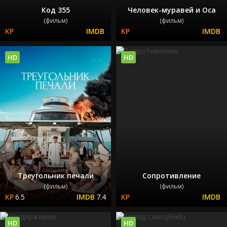
Код 355
Человек-муравей и Оса
(фильм)
(фильм)
HD
HD
Треугольник печали
Сопротивление
(фильм)
(фильм)
6.5
7.4
HD
HD