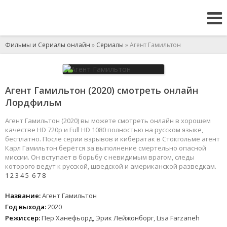
Фильмы и Сериалы онлайн
»
Сериалы
» Агент Гамильтон
Агент Гамильтон (2020) смотреть онлайн
Лордфильм
Агент Гамильтон (2020) вы можете смотреть онлайн в хорошем
качестве HD 720p и Full HD 1080 полностью на русском языке,
бесплатно. После серии взрывов и кибератак в Стокгольме агент
Карл Гамильтон берётся за выполнение смертельно опасной
миссии. Он вступает в борьбу с невидимым врагом, следы
которого ведут к русской, шведской и американской разведкам.
1
2
3
4
5
6
7
8
Название:
Агент Гамильтон
Год выхода:
2020
Режиссер:
Пер Ханефьорд, Эрик Лейжонборг, Lisa Farzaneh