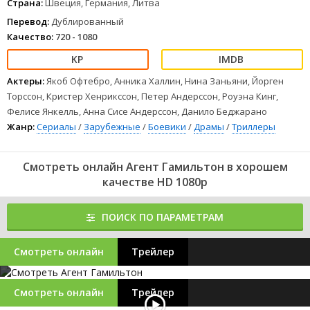
Страна:
Швеция, Германия, Литва
Перевод:
Дублированный
Качество:
720 - 1080
Актеры:
Якоб Офтебро, Анника Халлин, Нина Заньяни, Йорген
Торссон, Кристер Хенрикссон, Петер Андерссон, Роуэна Кинг,
Фелисе Янкелль, Анна Сисе Андерссон, Данило Беджарано
Жанр:
Сериалы
/
Зарубежные
/
Боевики
/
Драмы
/
Триллеры
Смотреть онлайн Агент Гамильтон в хорошем
качестве HD 1080p
ПОИСК ПО ПАРАМЕТРАМ
Смотреть онлайн
Трейлер
Смотреть онлайн
Трейлер