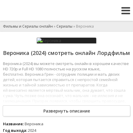
Фильмы и Сериалы онлайн
»
Сериалы
» Вероника
Вероника (2024) смотреть онлайн Лордфильм
Вероника (2024) вы можете смотреть онлайн в хорошем качестве
HD 720p и Full HD 1080 полностью на русском языке,
бесплатно. Вероника Грен - сотрудник полиции и мать двоих
детей, которая пытается справиться с непростой семейной
жизнью и тайной зависимостью от препаратов. Когда
ей внезапно является мёртвый мальчик, она думает, что сошла
с ума. Чуть позже она осознаёт, что мальчик - не иллюзия и не
галлюцинация. Призрак появился, чтобы свершить правосудие,
и пришел он не один.
Развернуть описание
1
2
3
4
5
6
7
8
Название:
Вероника
Год выхода:
2024