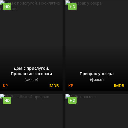
HD
HD
Дом с прислугой.
Проклятие госпожи
Призрак у озера
(фильм)
(фильм)
HD
HD