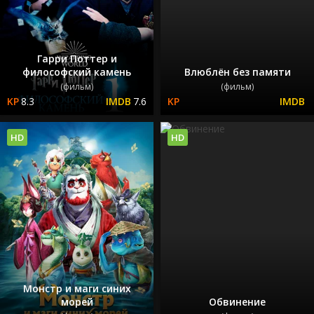
Гарри Поттер и
философский камень
Влюблён без памяти
(фильм)
(фильм)
8.3
7.6
HD
HD
Монстр и маги синих
морей
Обвинение