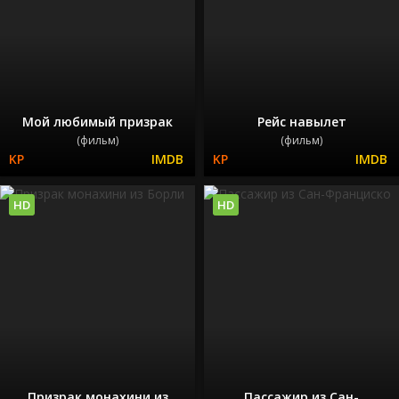
Мой любимый призрак
Рейс навылет
(фильм)
(фильм)
HD
HD
Призрак монахини из
Пассажир из Сан-