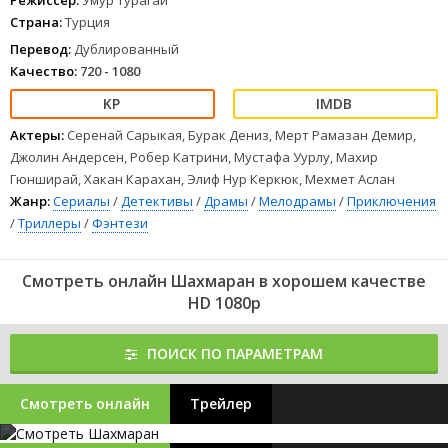
Режиссер:
Умур Турагай
Страна:
Турция
Перевод:
Дублированный
Качество:
720 - 1080
Актеры:
Серенай Сарыкая, Бурак Дениз, Мерт Рамазан Демир,
Джолин Андерсен, Робер Катрини, Мустафа Уурлу, Махир
Гюнширай, Хакан Карахан, Элиф Нур Керкюк, Мехмет Аслан
Жанр:
Сериалы
/
Детективы
/
Драмы
/
Мелодрамы
/
Приключения
/
Триллеры
/
Фэнтези
Смотреть онлайн Шахмаран в хорошем качестве
HD 1080p
ПОИСК ПО ПАРАМЕТРАМ
Смотреть онлайн
Трейлер