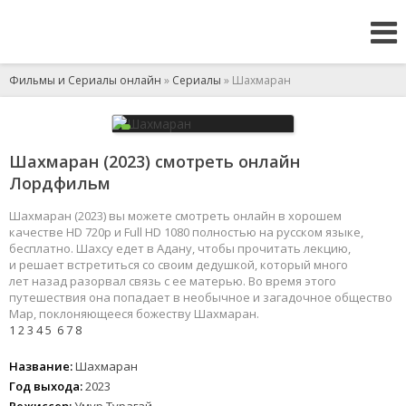
Фильмы и Сериалы онлайн
»
Сериалы
» Шахмаран
Шахмаран (2023) смотреть онлайн
Лордфильм
Шахмаран (2023) вы можете смотреть онлайн в хорошем
качестве HD 720p и Full HD 1080 полностью на русском языке,
бесплатно. Шахсу едет в Адану, чтобы прочитать лекцию,
и решает встретиться со своим дедушкой, который много
лет назад разорвал связь с ее матерью. Во время этого
путешествия она попадает в необычное и загадочное общество
Мар, поклоняющееся божеству Шахмаран.
1
2
3
4
5
6
7
8
Название:
Шахмаран
Год выхода:
2023