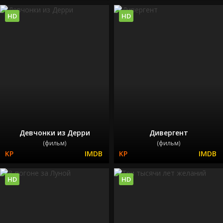
HD
HD
Девчонки из Дерри
Дивергент
(фильм)
(фильм)
HD
HD