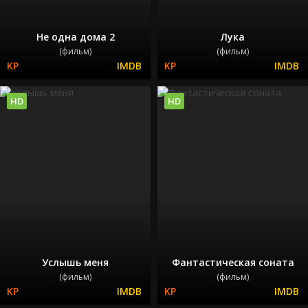
Не одна дома 2
Лука
(фильм)
(фильм)
HD
HD
Услышь меня
Фантастическая соната
(фильм)
(фильм)