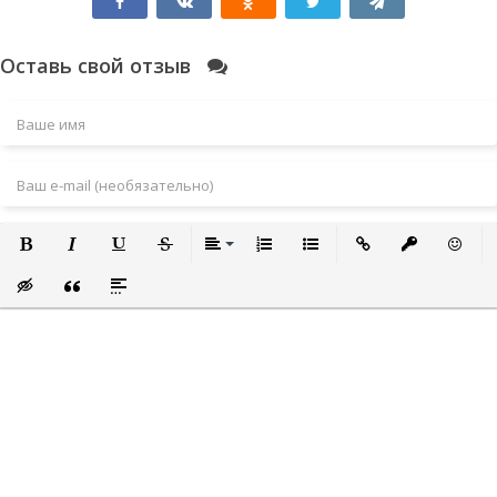
Оставь свой отзыв
Полужирный
Курсив
Подчеркнутый
Зачеркнутый
Выравнивание
Нумерованный список
Маркированный список
Вставить ссылку
Вставить за
Встави
Вставка скрытого текста
Вставка цитаты
Вставка спойлера