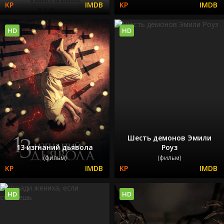
HD
HD
Шесть демонов Эмили
13 изгнаний дьявола
Роуз
(фильм)
(фильм)
HD
HD