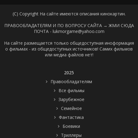
(C) Copyright На сайте имеются описания кинокартин.
ПРАВООБЛАДАТЕЛЯМ И ПО ВОПРОСУ САЙТА →
ЖМИ СЮДА
ПОЧТА - lukmorgame@yahoo.com
На сайте размещается только общедоступная иноформация
о фильмах - из общедоступных источников! Самих фильмов
или медиа файлов нет!
2025
Правообладателям
Все фильмы
Зарубежное
Семейное
Фантастика
Боевики
Триллеры