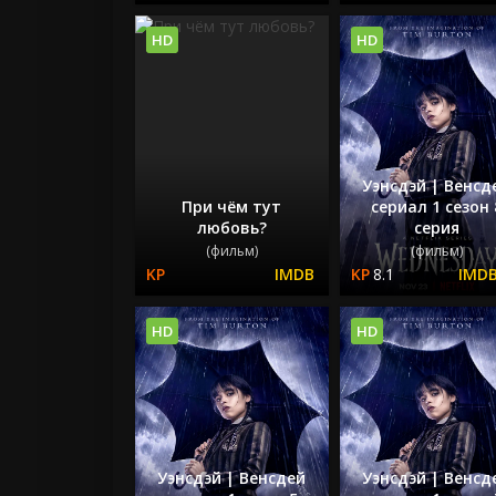
HD
HD
Уэнсдэй | Венсд
При чём тут
сериал 1 сезон 
любовь?
серия
(фильм)
(фильм)
8.1
HD
HD
Уэнсдэй | Венсдей
Уэнсдэй | Венсд