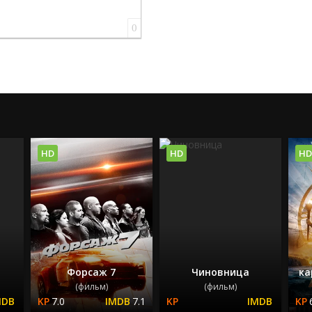
0
HD
HD
HD
Форсаж 7
Чиновница
ка
(фильм)
(фильм)
7.0
7.1