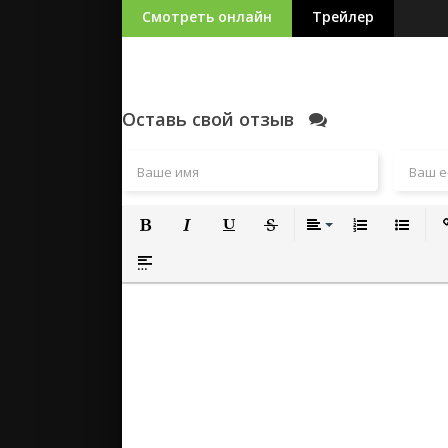
Смотреть онлайн
Трейлер
Оставь свой отзыв
Полужирный
Курсив
Подчеркнутый
Зачеркнутый
Выравнивание
Нумерованный
Маркиро
Вс
Вставка спойлера