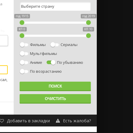
ла
год 1915
год 2019
КП 0
КП 10
ать
Фильмы
Сериалы
Мультфильмы
Аниме
По убыванию
По возрастанию
сал,
Добавить в закладки
Есть жалоба?