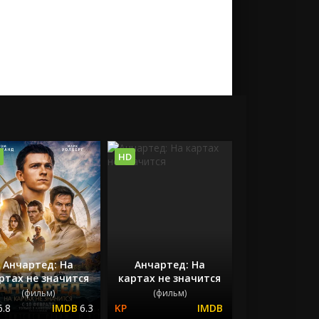
HD
Анчартед: На
Анчартед: На
ртах не значится
картах не значится
(фильм)
(фильм)
6.8
6.3