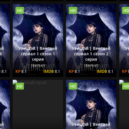
HD
HD
HD
ей
Уэнсдэй | Венсдей
Уэнсдэй | Венсдей
У
8
сериал 1 сезон 1
сериал 1 сезон 2
серия
серия
(фильм)
(фильм)
8.1
8.1
8.1
8.1
8.1
HD
HD
HD
ей
Уэнсдэй | Венсдей