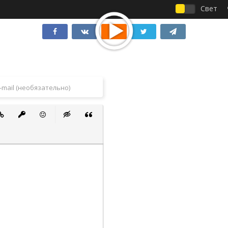
Свет
 список
ванный список
тавить ссылку
Вставить защищенную ссылку
Вставить смайлик
Вставка скрытого текста
Вставка цитаты