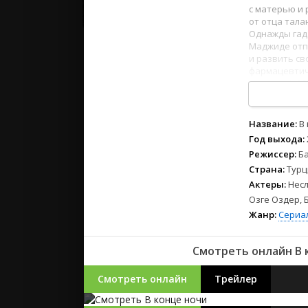
2023
с матерью и 
2022
от отца тала
Однажды гад
2021
Маджиде отп
и развить св
фармацевтиче
Русские
его женой. М
СССР
в непреклонн
1
2
3
4
5
6
7
8
Зарубежн
Название:
В
Год выхода:
Режиссер:
Б
Страна:
Турц
Актеры:
Несл
Озге Оздер, 
Жанр:
Сериа
Смотреть онлайн В 
Смотреть онлайн
Трейлер