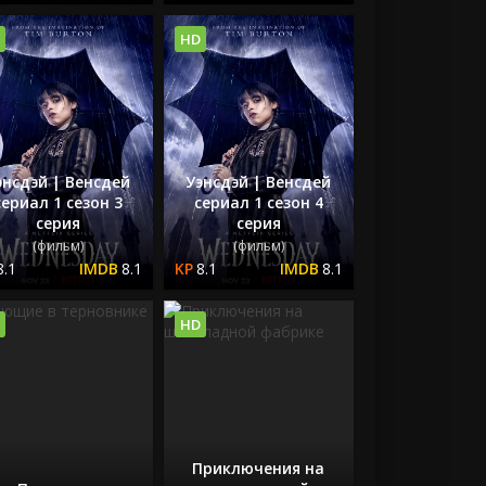
HD
энсдэй | Венсдей
Уэнсдэй | Венсдей
сериал 1 сезон 3
сериал 1 сезон 4
серия
серия
(фильм)
(фильм)
8.1
8.1
8.1
8.1
HD
Приключения на