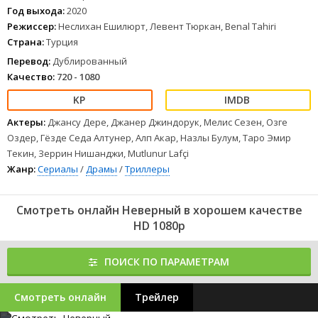
1
2
3
4
5
6
7
8
Год выхода:
2020
Режиссер:
Неслихан Ешилюрт, Левент Тюркан, Benal Tahiri
Страна:
Турция
Перевод:
Дублированный
Качество:
720 - 1080
Актеры:
Джансу Дере, Джанер Джиндорук, Мелис Сезен, Озге
Оздер, Гёзде Седа Алтунер, Алп Акар, Назлы Булум, Таро Эмир
Текин, Зеррин Нишанджи, Mutlunur Lafçi
Жанр:
Сериалы
/
Драмы
/
Триллеры
Смотреть онлайн Неверный в хорошем качестве
HD 1080p
ПОИСК ПО ПАРАМЕТРАМ
Смотреть онлайн
Трейлер