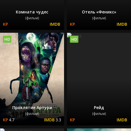
Комната чудес
Отель «Феникс»
(фильм)
(фильм)
HD
HD
Проклятие Артура
Рейд
(фильм)
(фильм)
4.7
3.3