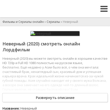
Фильмы и Сериалы онлайн
»
Сериалы
» Неверный
Неверный (2020) смотреть онлайн
Лордфильм
Неверный (2020) вы можете смотреть онлайн в хорошем качестве
HD 720p и Full HD 1080 полностью на русском языке,
бесплатно. Ещё недавно у Асии было всё, о чём она мечтала:
счастливый брак, ненаглядный сын, красивый дом и успешная
карьера врача. Крах идеальной жизни начинается из-за чужой
губной помады. Асия случайно находит её у своего мужа Волкана,
а вскоре она замечает на его одежде чей-то длинный волос.
Глупые мелочи, не стоящие беспокойства? Если
бы. Они оказываются первыми маленькими уликами,
Развернуть описание
проливающими свет на большое предательство. Шаг за шагом
раскрывая обман своего любимого мужа, Асия убеждается,
что никто не ранит сильнее, чем близкие.
Название:
Неверный