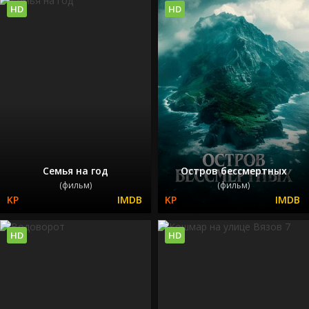
HD
HD
Семья на год
Остров бессмертных
(фильм)
(фильм)
HD
HD