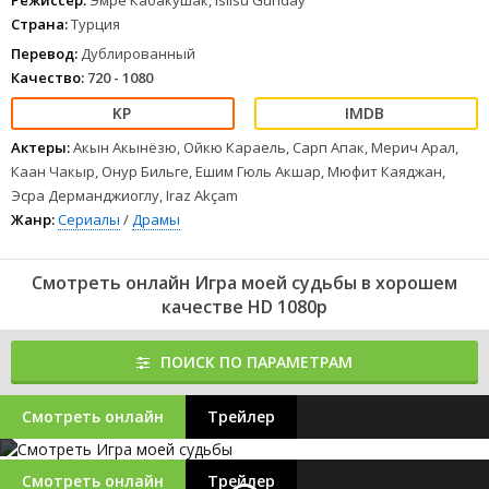
Режиссер:
Эмре Кабакушак, Isilsu Gunday
Страна:
Турция
Перевод:
Дублированный
Качество:
720 - 1080
Актеры:
Акын Акынёзю, Ойкю Караель, Сарп Апак, Мерич Арал,
Каан Чакыр, Онур Бильге, Ешим Гюль Акшар, Мюфит Каяджан,
Эсра Дерманджиоглу, Iraz Akçam
Жанр:
Сериалы
/
Драмы
Смотреть онлайн Игра моей судьбы в хорошем
качестве HD 1080p
ПОИСК ПО ПАРАМЕТРАМ
Смотреть онлайн
Трейлер
Смотреть онлайн
Трейлер