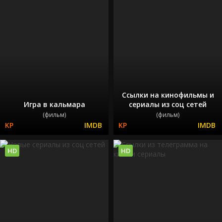
Ссылки на кинофильмы и
Игра в кальмара
сериалы из соц сетей
(фильм)
(фильм)
HD
HD