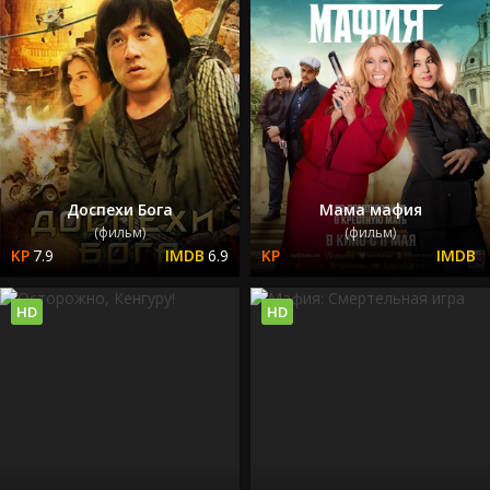
Доспехи Бога
Мама мафия
(фильм)
(фильм)
7.9
6.9
HD
HD