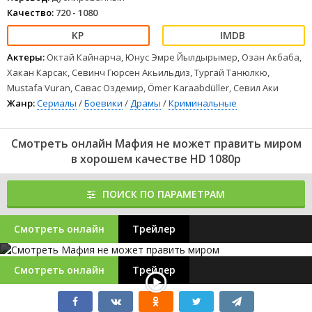
Качество:
720 - 1080
Актеры:
Октай Кайнарча, Юнус Эмре Йылдырымер, Озан Акбаба,
Хакан Карсак, Севинч Гюрсен Акьильдиз, Тургай Танюлкю,
Mustafa Vuran, Савас Оздемир, Ömer Karaabdüller, Севил Аки
Жанр:
Сериалы
/
Боевики
/
Драмы
/
Криминальные
Смотреть онлайн Мафия не может править миром
в хорошем качестве HD 1080p
ПОИСК ПО ПАРАМЕТРАМ
Смотреть онлайн
Трейлер
Смотреть онлайн
Трейлер