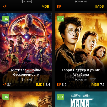
(фильм)
(фильм)
HD
HD
Мстители: Война
Гарри Поттер и узник
бесконечности
Азкабана
(фильм)
(фильм)
8.1
8.4
8.2
7.9
HD
HD