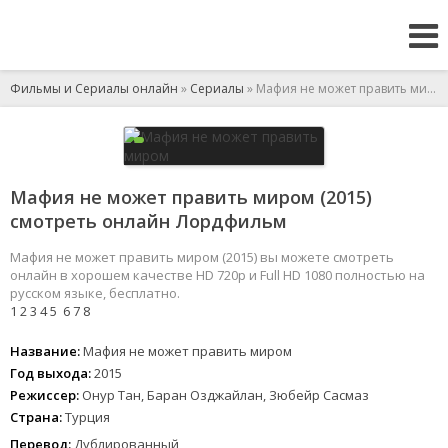
Фильмы и Сериалы онлайн
»
Сериалы
» Мафия не может править миром
Мафия не может править миром (2015)
смотреть онлайн Лордфильм
Мафия не может править миром (2015) вы можете смотреть
онлайн в хорошем качестве HD 720p и Full HD 1080 полностью на
русском языке, бесплатно.
1
2
3
4
5
6
7
8
Название:
Мафия не может править миром
Год выхода:
2015
Режиссер:
Онур Тан, Баран Озджайлан, Зюбейр Сасмаз
Страна:
Турция
Перевод:
Дублированный