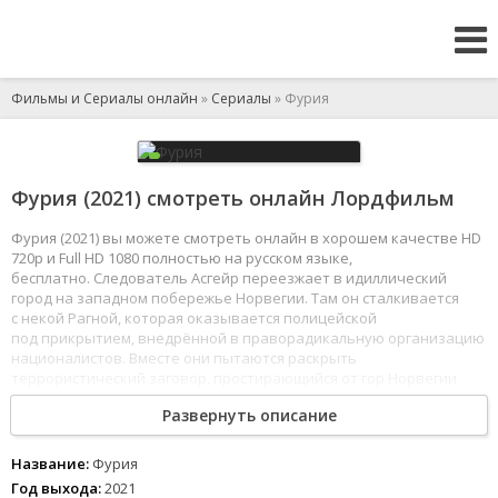
Фильмы и Сериалы онлайн
»
Сериалы
» Фурия
Фурия (2021) смотреть онлайн Лордфильм
Фурия (2021) вы можете смотреть онлайн в хорошем качестве HD
720p и Full HD 1080 полностью на русском языке,
бесплатно. Следователь Асгейр переезжает в идиллический
город на западном побережье Норвегии. Там он сталкивается
с некой Рагной, которая оказывается полицейской
под прикрытием, внедрённой в праворадикальную организацию
националистов. Вместе они пытаются раскрыть
террористический заговор, простирающийся от гор Норвегии
до самого сердца Европы.
Развернуть описание
1
2
3
4
5
6
7
8
Название:
Фурия
Год выхода:
2021