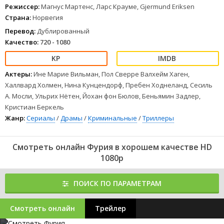
Режиссер:
Магнус Мартенс, Ларс Крауме, Gjermund Eriksen
Страна:
Норвегия
Перевод:
Дублированный
Качество:
720 - 1080
Актеры:
Ине Марие Вильман, Пол Сверре Валхейм Хаген,
Халлвард Холмен, Нина Кунцендорф, Пребен Ходнеланд, Сесиль
А. Мосли, Ульрих Нётен, Йохан фон Бюлов, Беньямин Задлер,
Кристиан Беркель
Жанр:
Сериалы
/
Драмы
/
Криминальные
/
Триллеры
Смотреть онлайн Фурия в хорошем качестве HD
1080p
ПОИСК ПО ПАРАМЕТРАМ
Смотреть онлайн
Трейлер