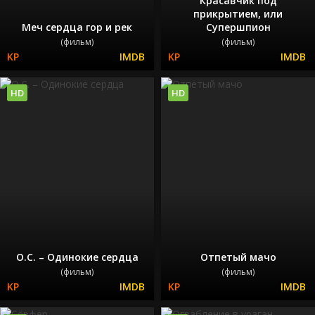
Красавчик под
прикрытием, или
Меч сердца гор и рек
Супершпион
(фильм)
(фильм)
HD
HD
О.С. – Одинокие сердца
Отпетый мачо
(фильм)
(фильм)