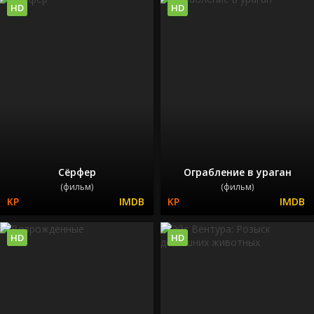
HD
HD
Сёрфер
Ограбление в ураган
(фильм)
(фильм)
HD
HD