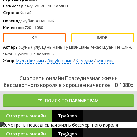
Режиссер:
Чжу Бэнин, Ли Хаолин
Страна:
Китай
Перевод:
Дублированный
Качество:
720 - 1080
Актеры:
Сунь Лулу, Цянь Чэнь, Гу Цзяншань, Чжао Шуан, Не Сиин,
Чжан Фучжэн, Го Хаожань
Жанр:
Мультфильмы
/
Зарубежные
/
Комедии
/
Фэнтези
Смотреть онлайн Повседневная жизнь
бессмертного короля в хорошем качестве HD 1080p
ПОИСК ПО ПАРАМЕТРАМ
Смотреть онлайн
Трейлер
Смотреть онлайн
Трейлер