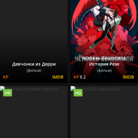
Человек-бензопила:
Девчонки из Дерри
История Резе
(фильм)
(фильм)
8.2
HD
HD