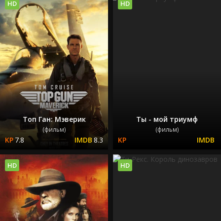
HD
HD
Топ Ган: Мэверик
Ты - мой триумф
(фильм)
(фильм)
7.8
8.3
HD
HD