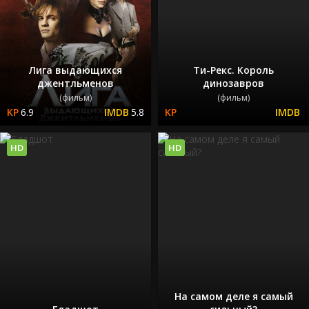
Лига выдающихся
Ти-Рекс. Король
джентльменов
динозавров
(фильм)
(фильм)
6.9
5.8
HD
HD
На самом деле я самый