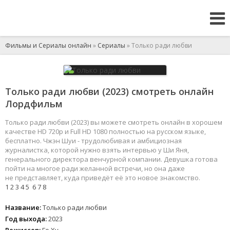
Фильмы и Сериалы онлайн
»
Сериалы
» Только ради любви
Только ради любви (2023) смотреть онлайн
Лордфильм
Только ради любви (2023) вы можете смотреть онлайн в хорошем
качестве HD 720p и Full HD 1080 полностью на русском языке,
бесплатно. Чжэн Шуи - трудолюбивая и амбициозная
журналистка, которой нужно взять интервью у Ши Яня,
генерального директора венчурной компании. Девушка готова
пойти на многое ради желанной встречи, но она даже
не представляет, куда приведёт её это новое знакомство.
1
2
3
4
5
6
7
8
Название:
Только ради любви
Год выхода:
2023