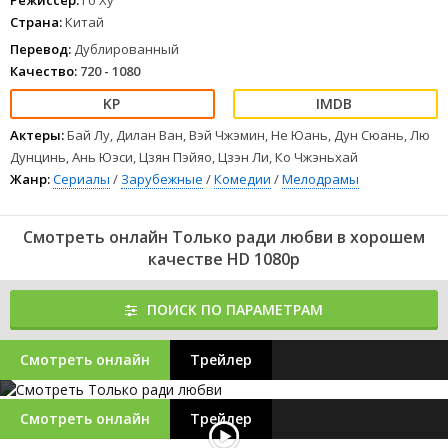
Режиссер:
Го Ху
Страна:
Китай
Перевод:
Дублированный
Качество:
720 - 1080
Актеры:
Бай Лу, Дилан Ван, Вэй Чжэмин, Не Юань, Дун Сюань, Лю
Дунцинь, Ань Юэси, Цзян Пэйяо, Цзэн Ли, Ко Чжэньхай
Жанр:
Сериалы
/
Зарубежные
/
Комедии
/
Мелодрамы
Смотреть онлайн Только ради любви в хорошем
качестве HD 1080p
ПОИСК ПО ПАРАМЕТРАМ
Смотреть онлайн
Трейлер
Смотреть онлайн
Трейлер