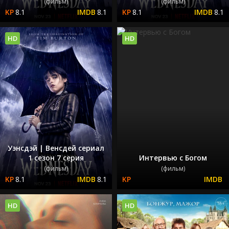
(фильм)
(фильм)
8.1
8.1
8.1
8.1
HD
HD
Уэнсдэй | Венсдей сериал
1 сезон 7 серия
Интервью с Богом
(фильм)
(фильм)
8.1
8.1
HD
HD