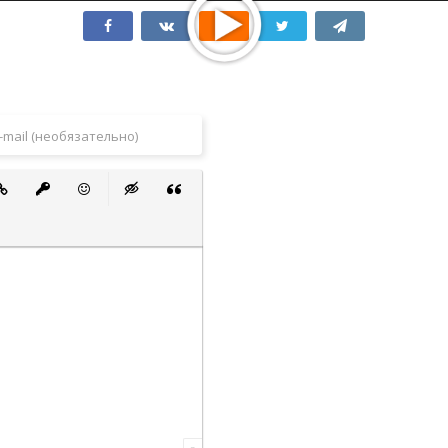
 список
ванный список
тавить ссылку
Вставить защищенную ссылку
Вставить смайлик
Вставка скрытого текста
Вставка цитаты