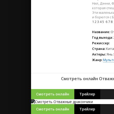
2023
Нил, Дэнни, 
2022
которая спеш
Эти маленьки
2021
и борются с 
1
2
3
4
5
6
7
8
Русские
Название:
О
СССР
Год выхода:
Зарубежн
Режиссер:
Страна:
Кита
Актеры:
Янь 
Жанр:
Мульт
Смотреть онлайн Отважн
Смотреть онлайн
Трейлер
Смотреть онлайн
Трейлер