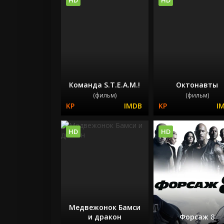
Команда S.T.E.A.M.!
Октонавты
(фильм)
(фильм)
HD
HD
Медвежонок Бамси
и дракон
Форсаж 8