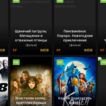
Щенячий патруль:
Пингвинёнок
Мегащенки и
Пороро. Новогодние
отважные птенцы
приключения
(фильм)
(фильм)
HD
HD
HD
Властелин колец:
Кощей Похититель
Братство Кольца
невест