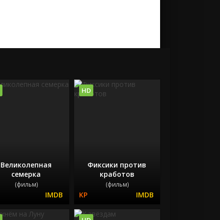
HD
Великолепная
Фиксики против
семерка
кработов
(фильм)
(фильм)
HD