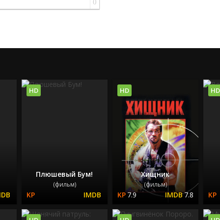
0
HD
HD
HD
Плюшевый Бум!
Хищник
(фильм)
(фильм)
7.9
7.8
HD
HD
HD