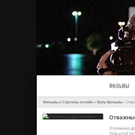
ФИЛЬМЫ
Фильмы и Сериалы онлайн
»
Мультфильмы
» Отв
Все
Отважные
2024
Отважные др
720p и Full 