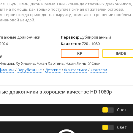
Детективы
2023
Семейные
Флэш, Бум, Флин, Джон и Мими. Они - команда отважных дракончиков,
Детские
2022
Спорт
ит на помощь, как только поступает сигнал от жителей острова.
е герои всегда приходят на выручку, помогают в решении проблем
Драмы
2021
Триллеры
Банановой Бандой.
Комедии
Ужасы
Русские
Фантастика
тважные дракончики
Перевод:
Дублированный
СССР
Фэнтези
2024
Качество:
720 - 1080
ые
Зарубежные
Фильмы из соцетей
й
Яньцзы, Ху Яньянь, Чжан Хаотянь, Чжан Линь, У Сяои
фильмы
/
Зарубежные
/
Детские
/
Фантастика
/
Фэнтези
ые дракончики в хорошем качестве HD 1080p
Свет
Свет