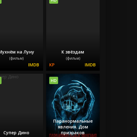
Мухнём на Луну
К звёздам
(фильм)
(фильм)
HD
Паранормальные
явления. Дом
Супер Дино
призраков