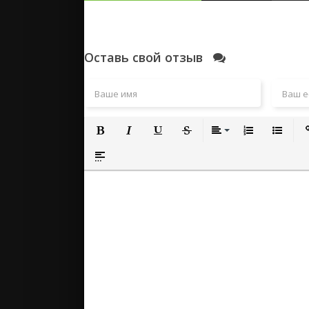
Оставь свой отзыв
Полужирный
Курсив
Подчеркнутый
Зачеркнутый
Выравнивание
Нумерованный
Маркиро
Вс
Вставка спойлера