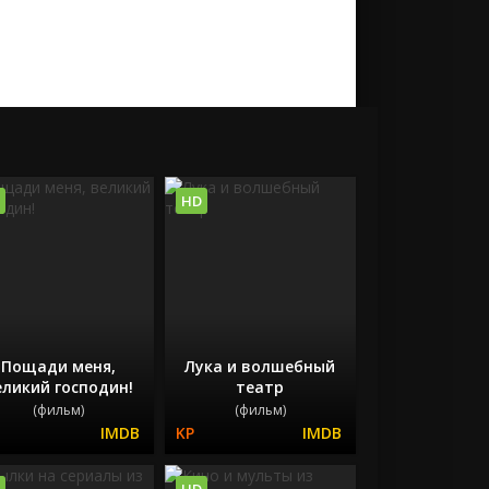
HD
Пощади меня,
Лука и волшебный
еликий господин!
театр
(фильм)
(фильм)
HD