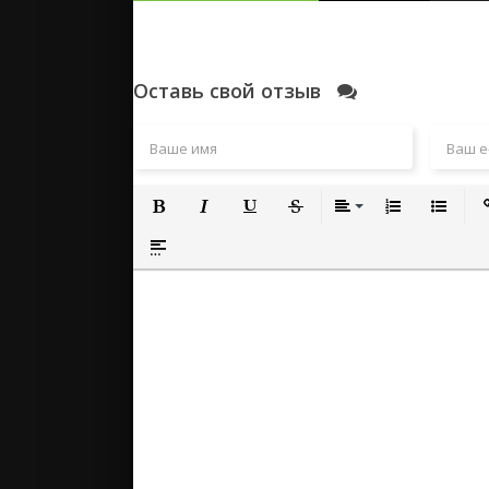
Оставь свой отзыв
Полужирный
Курсив
Подчеркнутый
Зачеркнутый
Выравнивание
Нумерованный
Маркиро
Вс
Вставка спойлера