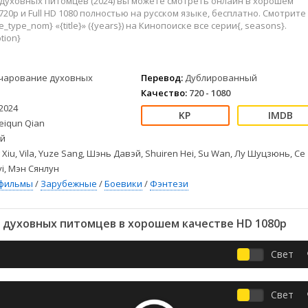
духовных питомцев (2024) вы можете смотреть онлайн в хорошем
Детективы
2023
Семейные
720p и Full HD 1080 полностью на русском языке, бесплатно. Смотрите
Детские
2022
Спорт
_type_nom} «{title}» ({years}) на Кинопоиске все серии{, seasons}.
Драмы
2021
Триллеры
tion}
Комедии
Ужасы
Русские
Фантастика
чарование духовных
Перевод:
Дублированный
СССР
Фэнтези
Качество:
720 - 1080
2024
ые
Зарубежные
eiqun Qian
Фильмы из соцетей
й
 Xiu, Vila, Yuze Sang, Шэнь Давэй, Shuiren Hei, Su Wan, Лу Шуцзюнь, Се
i, Мэн Сянлун
фильмы
/
Зарубежные
/
Боевики
/
Фэнтези
 духовных питомцев в хорошем качестве HD 1080p
Свет
Свет