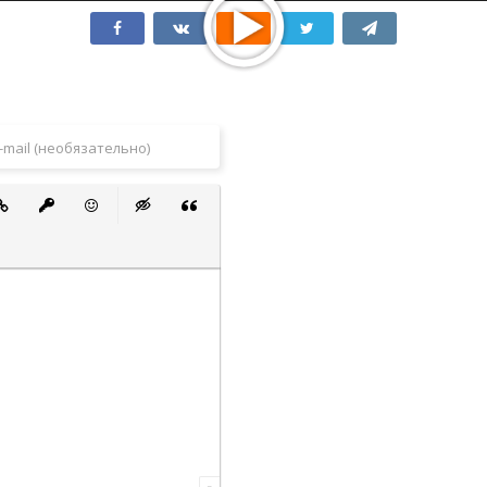
 список
ванный список
тавить ссылку
Вставить защищенную ссылку
Вставить смайлик
Вставка скрытого текста
Вставка цитаты