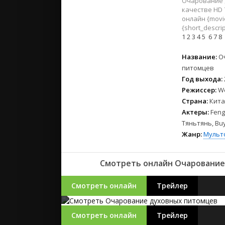
Очарование 
2023
качестве HD 
2022
онлайн {movie
2021
{short_descrip
1
2
3
4
5
6
7
8
Русские
Название:
О
СССР
питомцев
Год выхода:
Зарубежн
Режиссер:
W
Страна:
Кита
Актеры:
Feng
Тяньтянь, Buy
Жанр:
Мульт
Смотреть онлайн Очарование
Смотреть онлайн
Трейлер
Смотреть онлайн
Трейлер