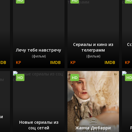
Сериалы и кино из
Сс
Лечу тебе навстречу
телеграмм
(фильм)
(фильм)
HD
HD
HD
 и
Новые сериалы из
соц сетей
Жанна Дюбарри