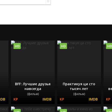
0
HD
HD
HD
BFF: Лучшие друзья
Практикуя ци сто
навсегда
тысяч лет
в
(фильм)
(фильм)
HD
HD
HD