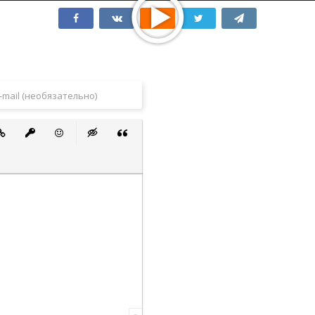
 список
ванный список
тавить ссылку
Вставить защищенную ссылку
Вставить смайлик
Вставка скрытого текста
Вставка цитаты