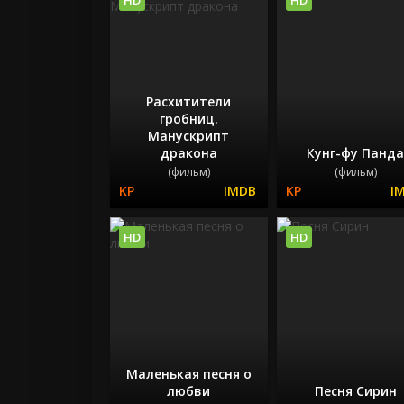
Расхитители
гробниц.
Манускрипт
дракона
Кунг-фу Панд
(фильм)
(фильм)
HD
HD
Маленькая песня о
любви
Песня Сирин