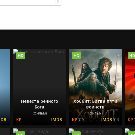
0
HD
HD
HD
Невеста речного
Хоббит: Битва пяти
Бога
воинств
(фильм)
(фильм)
7.9
7.4
HD
HD
HD