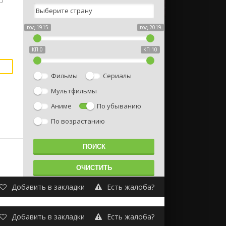
D
год 1915
год 2019
КП 0
КП 10
Фильмы
Сериалы
Мультфильмы
Аниме
По убыванию
По возрастанию
Добавить в закладки
Есть жалоба?
Добавить в закладки
Есть жалоба?