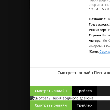
Песня водяно
2023
720p и Full 
2022
1
2
3
4
5
6
7
8
2021
Название:
П
Год выхода:
Русские
Режиссер:
Чэ
СССР
Страна:
Кита
Зарубежн
Актеры:
Ло Ю
Джереми Сюй,
Жанр:
Сериа
Смотреть онлайн Песня в
Смотреть онлайн
Трейлер
Смотреть онлайн
Трейлер