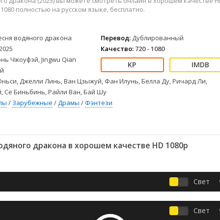
го дракона (2025) вы можете смотреть онлайн в хорошем качестве H
Детективы
2023
Семейные
HD 1080 полностью на русском языке, бесплатно.
Детские
2022
Спорт
Драмы
2021
Триллеры
есня водяного дракона
Перевод:
Дублированный
Комедии
Ужасы
2025
Качество:
720 - 1080
Русские
Фантастика
нь Чжоуфэй, Jingwu Qian
СССР
Фэнтези
й
ые
Зарубежные
ньси, Джелли Линь, Ван Цзыжуй, Фан Илунь, Белла Ду, Ричард Ли,
Фильмы из соцетей
 Се Биньбинь, Райли Ван, Бай Шу
лы
/
Зарубежные
/
Драмы
/
Фэнтези
одяного дракона в хорошем качестве HD 1080p
Свет
Свет