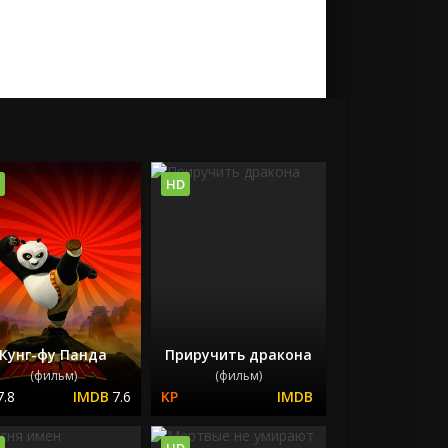
HD
Кунг-фу Панда
Приручить дракона
(фильм)
(фильм)
7.8
7.6
HD