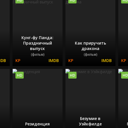
Кунг-фу Панда:
Праздничный
Как приручить
а
выпуск
дракона
(фильм)
(фильм)
HD
HD
HD
Безумие в
Резиденция
Уэйкфилде