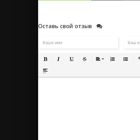
Оставь свой отзыв
Полужирный
Курсив
Подчеркнутый
Зачеркнутый
Выравнивание
Нумерованный
Маркиро
Вс
Вставка спойлера