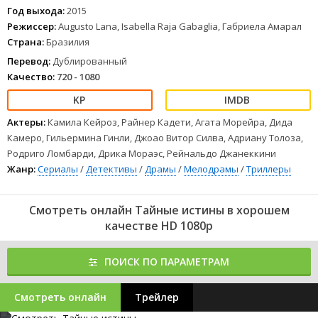
самых модных показах. Ее фотографии наверняка будут
Год выхода:
2015
украшать обложки самых популярных глянцевых изданий. Ради
Режиссер:
Augusto Lana, Isabella Raja Gabaglia, Габриела Амарал
этого она берет себе яркий псевдоним Анжел. Героиня
Страна:
Бразилия
бразильской мелодрамы «Тайные истины» пока не понимает, что
модельное агентство на самом деле предоставляет эскорт-услуги
Перевод:
Дублированный
для состоятельных клиентов.
Качество:
720 - 1080
1
2
3
4
5
6
7
8
Актеры:
Камила Кейроз, Райнер Кадети, Агата Морейра, Дида
Камеро, Гильермина Гинли, Джоао Витор Силва, Адриану Толоза,
Родриго Ломбарди, Дрика Мораэс, Рейнальдо Джанеккини
Жанр:
Сериалы
/
Детективы
/
Драмы
/
Мелодрамы
/
Триллеры
Смотреть онлайн Тайные истины в хорошем
качестве HD 1080p
ПОИСК ПО ПАРАМЕТРАМ
Смотреть онлайн
Трейлер