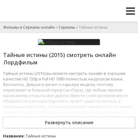
Фильмы и Сериалы онлайн
»
Сериалы
» Тайные истины
Тайные истины (2015) смотреть онлайн
Лордфильм
Тайные истины (2015) вы можете смотреть онлайн в хорошем
качестве HD 720p и Full HD 1080 полностью на русском языке,
бесплатно. Девушка грезит о карьере модели, поэтому
переезжает в большой город Сан-Паулу, где любым смелым
начинаниям открыты все дороги. Вместе с ней на новом месте
обживается и ее мама Каролина. Арлетт удается попасть в
модельное агентство, которым управляет некая особа по имени
Фанни Ричард. Хозяйка данной организации красноречиво и
заманчиво описывает все преимущества работы у нее, обещает
Развернуть описание
блестящее будущее.
Однако на деле все не так радужно… Девушка уже видит себя на
Название:
Тайные истины