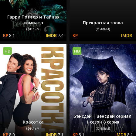
Гарри Поттер и Тайная
комната
Прекрасная эпоха
(фильм)
(фильм)
8.1
7.4
HD
HD
Уэнсдэй | Венсдей сериал
Красотка
1 сезон 8 серия
(фильм)
(фильм)
8.0
7.1
8.1
8.1