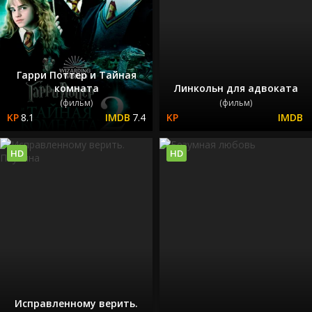
Гарри Поттер и Тайная
комната
Линкольн для адвоката
(фильм)
(фильм)
8.1
7.4
HD
HD
Исправленному верить.