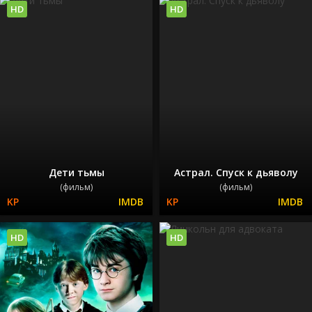
HD
HD
Дети тьмы
Астрал. Спуск к дьяволу
(фильм)
(фильм)
HD
HD