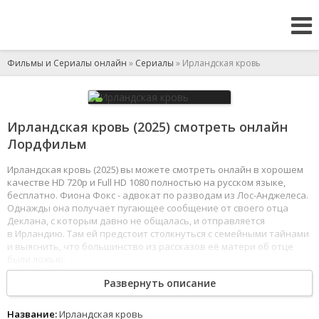
Фильмы и Сериалы онлайн
»
Сериалы
» Ирландская кровь
Ирландская кровь (2025) смотреть онлайн
Лордфильм
Ирландская кровь (2025) вы можете смотреть онлайн в хорошем
качестве HD 720p и Full HD 1080 полностью на русском языке,
бесплатно. Фиона Фокс - адвокат по разводам из Лос-Анджелеса.
Однажды она получает пугающее сообщение от своего отца
Деклана, с которым давно не общалась, и отправляется
в Ирландию. Там ей предстоит столкнуться с семейными тайнами
и выяснить, что большинство из рассказов её матери об отце
были ложью.
1
2
3
4
5
6
7
8
Развернуть описание
Название:
Ирландская кровь