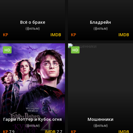
Всё о браке
Бладрейн
(фильм)
(фильм)
HD
HD
Гарри Поттер и Кубок огня
Мошенники
(фильм)
(фильм)
7.9
7.7