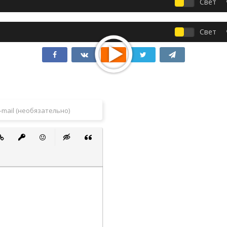
Свет
Свет
 список
ванный список
тавить ссылку
Вставить защищенную ссылку
Вставить смайлик
Вставка скрытого текста
Вставка цитаты