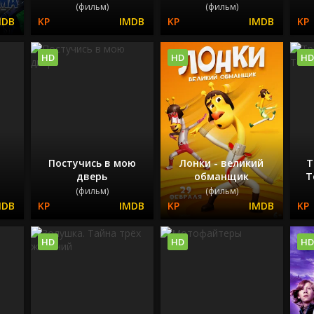
(фильм)
(фильм)
HD
HD
HD
Постучись в мою
Лонки - великий
Т
дверь
обманщик
Т
(фильм)
(фильм)
HD
HD
HD