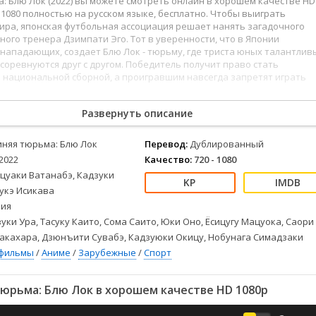
: Блю Лок (2022) вы можете смотреть онлайн в хорошем качестве HD
Детективы
2023
Семейные
HD 1080 полностью на русском языке, бесплатно. Чтобы выиграть
Детские
2022
Спорт
ира, японская футбольная ассоциация решает нанять загадочного
Драмы
2021
Триллеры
ного тренера Дзимпати Эго. Тот в уверенности, что в Японии
нападающих, создает Блю Лок - тюрьму, где триста юных талантлив
Комедии
Ужасы
соревнуются друг с другом. Победитель получит право стать
Русские
Фантастика
национальной сборной, а проигравшим навсегда запретят играть
СССР
Фэнтези
ые
Зарубежные
Развернуть описание
стников становится Ёити Исаги, который мечтает стать величайшим
в мире и привести Японию к футбольной славе.
Фильмы из соцетей
иняя тюрьма: Блю Лок
Перевод:
Дублированный
2022
Качество:
720 - 1080
эцуаки Ватанабэ, Кадзуки
укэ Исикава
ия
уки Ура, Тасуку Каито, Сома Саито, Юки Оно, Ёсицугу Мацуока, Саори
акахара, Дзюнъити Сувабэ, Кадзуюки Окицу, Нобунага Симадзаки
фильмы
/
Аниме
/
Зарубежные
/
Спорт
юрьма: Блю Лок в хорошем качестве HD 1080p