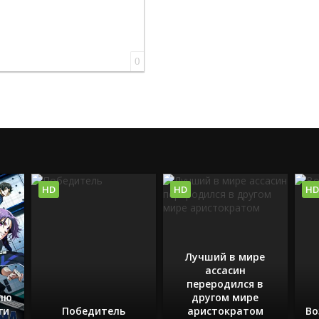
0
HD
HD
HD
Лучший в мире
ассасин
переродился в
Блю
другом мире
ги
Победитель
аристократом
Во