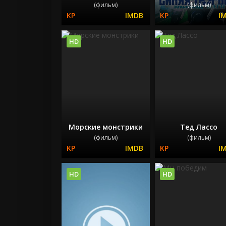
(фильм)
(фильм)
HD
HD
Морские монстрики
Тед Лассо
(фильм)
(фильм)
HD
HD