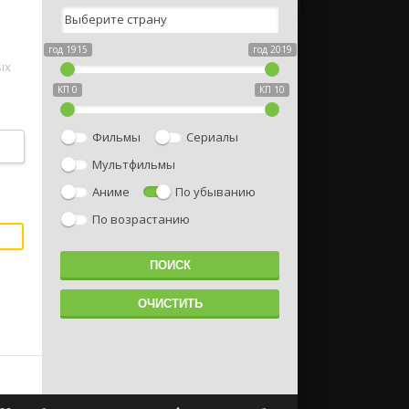
год 1915
год 2019
ых
КП 0
КП 10
Фильмы
Сериалы
Мультфильмы
Аниме
По убыванию
По возрастанию