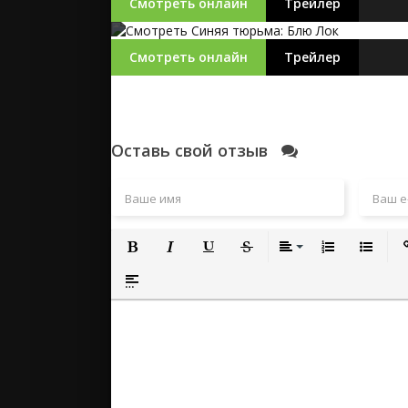
Смотреть онлайн
Трейлер
Смотреть онлайн
Трейлер
Оставь свой отзыв
Полужирный
Курсив
Подчеркнутый
Зачеркнутый
Выравнивание
Нумерованный
Маркиро
Вс
Вставка спойлера