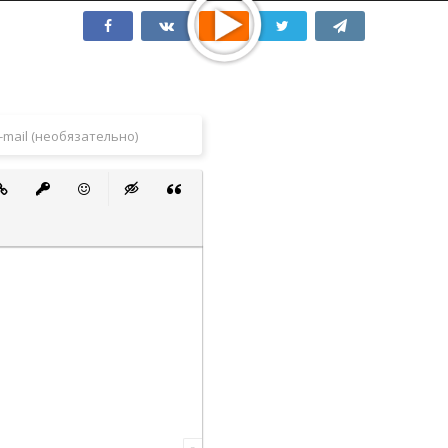
 список
ванный список
тавить ссылку
Вставить защищенную ссылку
Вставить смайлик
Вставка скрытого текста
Вставка цитаты