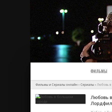
ФИЛЬМЫ
Фильмы и Сериалы онлайн
»
Сериалы
» Любовь в
Все
Любовь в
Лордфи
2024