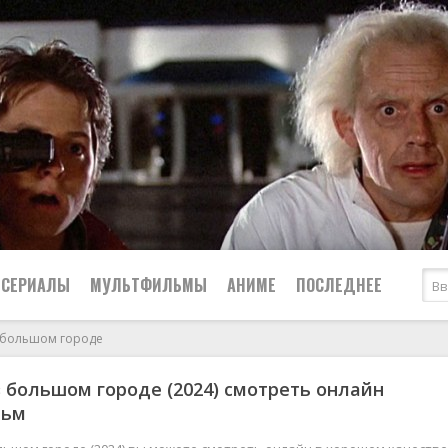
СЕРИАЛЫ
МУЛЬТФИЛЬМЫ
АНИМЕ
ПОСЛЕДНЕЕ
 большом городе
Все
Криминал
 большом городе (2024) смотреть онлайн
Боевики
Мелодрамы
льм
Военные
2024
Приключения