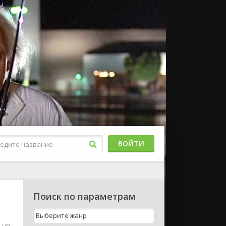
ВОЙТИ
Поиск по параметрам