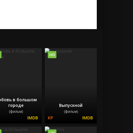
HD
бовь в большом
городе
Выпускной
(фильм)
(фильм)
HD