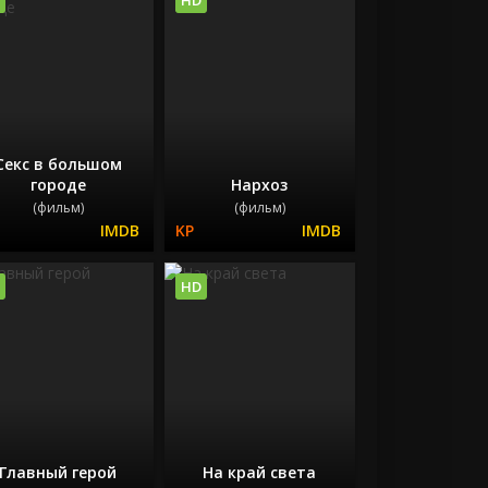
Секс в большом
городе
Нархоз
(фильм)
(фильм)
HD
Главный герой
На край света