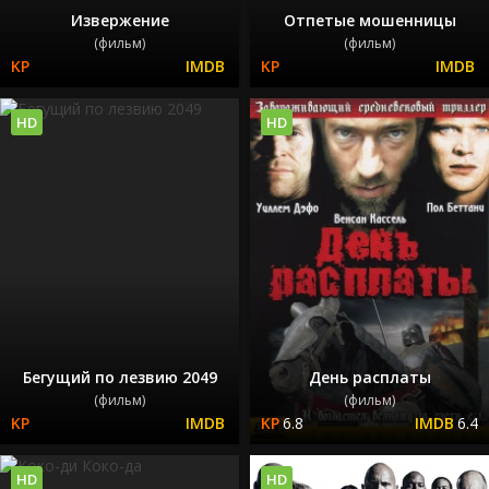
Извержение
Отпетые мошенницы
(фильм)
(фильм)
HD
HD
Бегущий по лезвию 2049
День расплаты
(фильм)
(фильм)
6.8
6.4
HD
HD