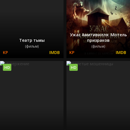
Ужас Амитивилля: Мотель
Театр тьмы
призраков
(фильм)
(фильм)
HD
HD