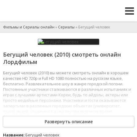
Фильмы и Сериалы онлайн
»
Сериалы
» Бегущий человек
Бегущий человек (2010) смотреть онлайн
Лордфильм
Бегущий человек (2010) вы можете смотреть онлайн в хорошем
качестве HD 720p и Full HD 1080 полностью на русском языке,
бесплатно. Развлекательное шоу в жанре городской погони.
Постоянные участники сталкиваются в различных испытаниях и
играх с лучшими артистами Кореи, будь то айдолы, актеры или
просто медийные персонажи. Участники и гости оказываются
запертыми в различных городских объектах (университет,
театр, музей, стадион и т.д.) на неопределённое время.
Разделившись на команды они должны наперегонки выполнять
Развернуть описание
различные задания и конкурсы на получение призов. В финале
проигравшая команда понесёт унизительное наказание.
1
2
3
4
5
6
7
8
Название:
Бегущий человек