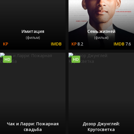
Имитация
Семь жизней
(фильм)
(фильм)
8.2
7.6
HD
HD
Чак и Ларри: Пожарная
Дозор Джунглей:
свадьба
Кругосветка