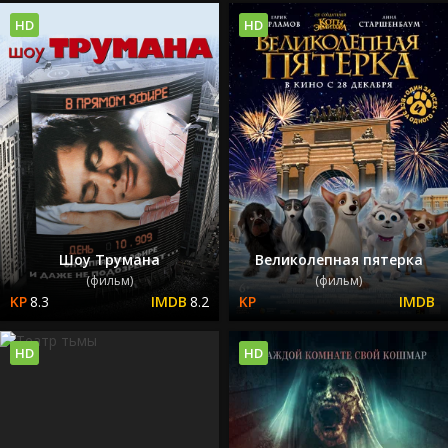
HD
HD
Шоу Трумана
Великолепная пятерка
(фильм)
(фильм)
8.3
8.2
HD
HD