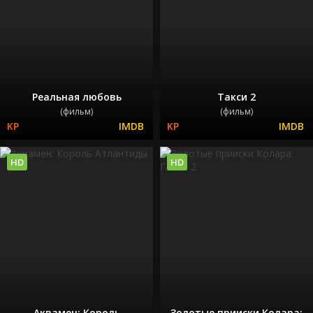
Реальная любовь
Такси 2
(фильм)
(фильм)
HD
HD
Аквамен: Король
Золотые прииски Колара: