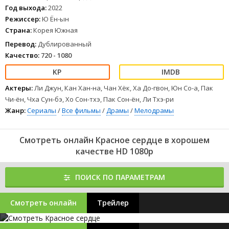
Год выхода:
2022
Режиссер:
Ю Ён-ын
Страна:
Корея Южная
Перевод:
Дублированный
Качество:
720 - 1080
Актеры:
Ли Джун, Кан Хан-на, Чан Хёк, Ха До-гвон, Юн Со-а, Пак
Чи-ён, Чха Сун-бэ, Хо Сон-тхэ, Пак Сон-ён, Ли Тхэ-ри
Жанр:
Сериалы
/
Все фильмы
/
Драмы
/
Мелодрамы
Смотреть онлайн Красное сердце в хорошем
качестве HD 1080p
ПОИСК ПО ПАРАМЕТРАМ
Смотреть онлайн
Трейлер