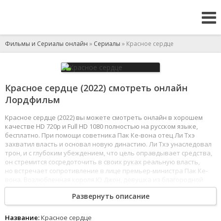
Фильмы и Сериалы онлайн
»
Сериалы
» Красное сердце
Красное сердце (2022) смотреть онлайн
Лордфильм
Красное сердце (2022) вы можете смотреть онлайн в хорошем
качестве HD 720p и Full HD 1080 полностью на русском языке,
бесплатно. При помощи советника Пак Ке-вона отец Ли Тхэ
захватил власть и основал новую династию. Ли Тхэ унаследовал
трон, и с глубоким убеждением, что цель оправдывает средства,
он стремится сосредоточить в своих руках реальную власть,
но встречает сопротивление в лице премьер-министра Пак Ке-
вона. Возлюбленная короля Ю Джон, девушка из благородной
семьи, оказывается в эпицентре дворцовых интриг и борьбы
Развернуть описание
за власть.
1
2
3
4
5
6
7
8
Название:
Красное сердце