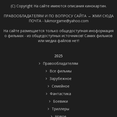
(C) Copyright На сайте имеются описания кинокартин.
ПРАВООБЛАДАТЕЛЯМ И ПО ВОПРОСУ САЙТА →
ЖМИ СЮДА
ПОЧТА - lukmorgame@yahoo.com
На сайте размещается только общедоступная иноформация
о фильмах - из общедоступных источников! Самих фильмов
или медиа файлов нет!
2025
Правообладателям
Все фильмы
Зарубежное
Семейное
Фантастика
Боевики
Триллеры
Новое