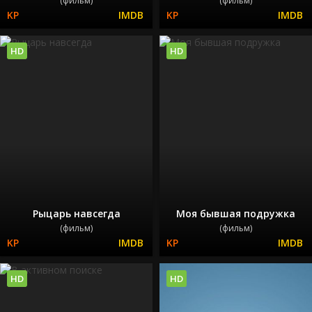
(фильм)
(фильм)
HD
HD
Рыцарь навсегда
Моя бывшая подружка
(фильм)
(фильм)
HD
HD