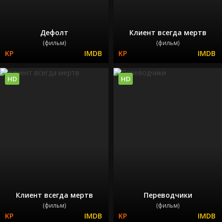
Дефолт
Клиент всегда мертв
(фильм)
(фильм)
HD
HD
Клиент всегда мертв
Переводчики
(фильм)
(фильм)