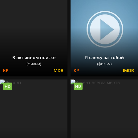
В активном поиске
Я слежу за тобой
(фильм)
(фильм)
HD
HD