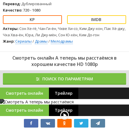
Перевод:
Дублированный
Качество:
720 - 1080
Актеры:
Сон Хе-гё, Чан Ги-ён, Чхве Хи-со, Ким Джу-хон, Пак Хё-джу,
Чха Хва-ён, Юра, Ли Джу-мён, Сон Ю-хён, Ким До-гон
Жанр:
Сериалы
/
Драмы
/
Мелодрамы
Смотреть онлайн А теперь мы расстаёмся в
хорошем качестве HD 1080p
ПОИСК ПО ПАРАМЕТРАМ
Смотреть онлайн
Трейлер
Смотреть онлайн
Трейлер