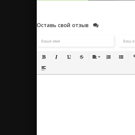
Оставь свой отзыв
Полужирный
Курсив
Подчеркнутый
Зачеркнутый
Выравнивание
Нумерованный
Маркиро
Вс
Вставка спойлера