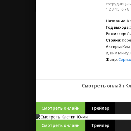
2023
сотрудницы 
2022
1
2
3
4
5
6
7
8
2021
Название:
К
Год выхода:
Русские
Режиссер:
Ли
СССР
Страна:
Коре
Зарубежн
Актеры:
Ким 
и, Ким Ми-су,
Жанр:
Сериа
Смотреть онлайн Кл
Смотреть онлайн
Трейлер
Смотреть онлайн
Трейлер