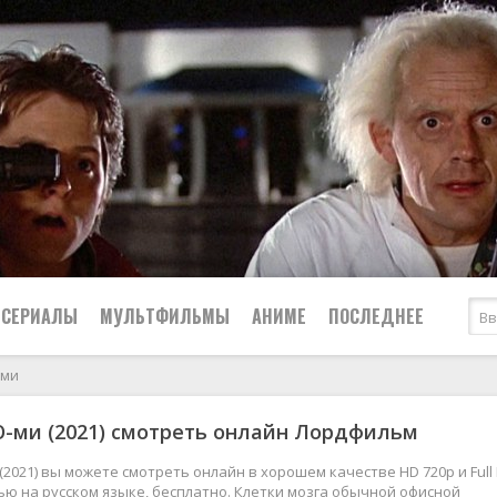
СЕРИАЛЫ
МУЛЬТФИЛЬМЫ
АНИМЕ
ПОСЛЕДНЕЕ
-ми
Все
Криминал
-ми (2021) смотреть онлайн Лордфильм
Боевики
Мелодрамы
Военные
2024
Приключения
(2021) вы можете смотреть онлайн в хорошем качестве HD 720p и Full
ью на русском языке, бесплатно. Клетки мозга обычной офисной