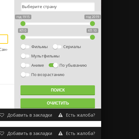
год 1915
год 2019
КП 0
КП 10
Фильмы
Сериалы
Сан-
Мультфильмы
Аниме
По убыванию
По возрастанию
Добавить в закладки
Есть жалоба?
Добавить в закладки
Есть жалоба?