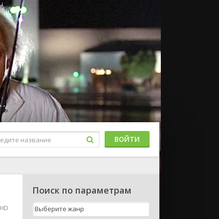
ВОЙТИ
Поиск по параметрам
 HD