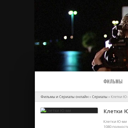
ФИЛЬМЫ
Фильмы и Сериалы онлайн
»
Сериалы
» Клетки Ю
Все
Клетки Ю
2024
Клетки Ю-ми 
1080 полност