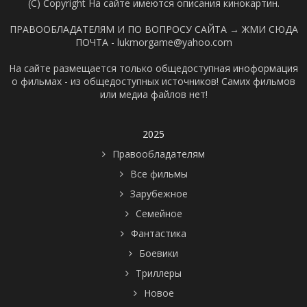
(C) Copyright На сайте имеются описания кинокартин.
ПРАВООБЛАДАТЕЛЯМ И ПО ВОПРОСУ САЙТА →
ЖМИ СЮДА
ПОЧТА - lukmorgame@yahoo.com
На сайте размещается только общедоступная иноформация
о фильмах - из общедоступных источников! Самих фильмов
или медиа файлов нет!
2025
Правообладателям
Все фильмы
Зарубежное
Семейное
Фантастика
Боевики
Триллеры
Новое