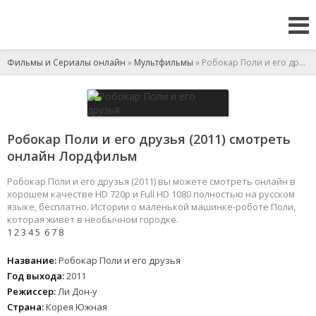
Фильмы и Сериалы онлайн
»
Мультфильмы
» Робокар Поли и его друзья
Робокар Поли и его друзья (2011) смотреть
онлайн Лордфильм
Робокар Поли и его друзья (2011) вы можете смотреть онлайн в
хорошем качестве HD 720p и Full HD 1080 полностью на русском
языке, бесплатно. Истории о маленькой машинке-роботе Поли,
которая живёт в необычном городке.
1
2
3
4
5
6
7
8
Название:
Робокар Поли и его друзья
Год выхода:
2011
Режиссер:
Ли Дон-у
Страна:
Корея Южная