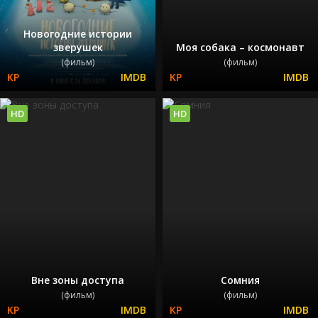
Новогодние истории
зверушек
Моя собака – космонавт
(фильм)
(фильм)
HD
HD
Вне зоны доступа
Сомния
(фильм)
(фильм)