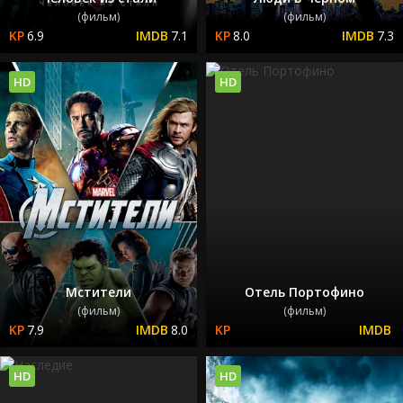
(фильм)
(фильм)
6.9
7.1
8.0
7.3
HD
HD
Мстители
Отель Портофино
(фильм)
(фильм)
7.9
8.0
HD
HD