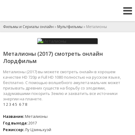
Фильмы и Сериалы онлайн
»
Мультфильмы
» Металионы
Металионы (2017) смотреть онлайн
Лордфильм
Металионы (2017) вы можете смотреть онлайн в хорошем
качестве HD 720p и Full HD 1080 полностью на русском языке,
бесплатно. C помощью волшебного амулета мальчик может
призывать древних существ на борьбу со злодеями,
задумавшими покорить Землю и захватить все источники
энергии на планете.
1
2
3
4
5
6
7
8
Название:
Металионы
Год выхода:
2017
Режиссер:
Лу Цзиньхуэй