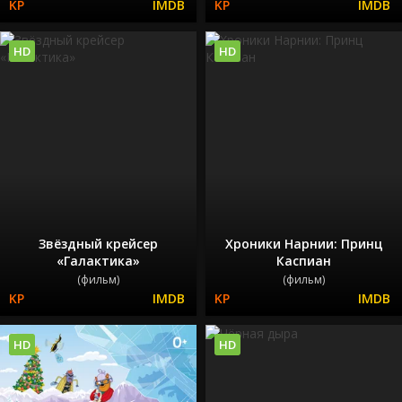
HD
HD
Звёздный крейсер
Хроники Нарнии: Принц
«Галактика»
Каспиан
(фильм)
(фильм)
HD
HD