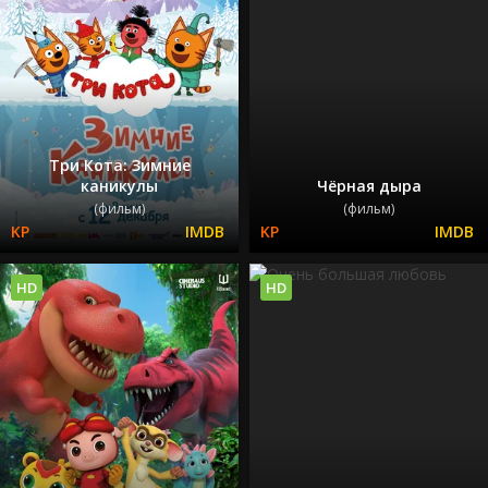
Три Кота: Зимние
каникулы
Чёрная дыра
(фильм)
(фильм)
HD
HD