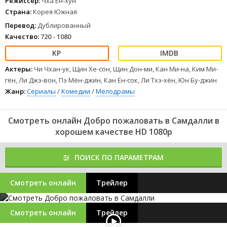
Режиссер:
Чха Ён-хун
Страна:
Корея Южная
Перевод:
Дублированный
Качество:
720 - 1080
Актеры:
Чи Чхан-ук, Щин Хе-сон, Щин Дон-ми, Кан Ми-на, Ким Ми-
гён, Ли Джэ-вон, Пэ Мён-джин, Кан Ён-сок, Ли Тхэ-хён, Юн Бу-джин
Жанр:
Сериалы
/
Комедии
/
Мелодрамы
Смотреть онлайн Добро пожаловать в Самдалли в
хорошем качестве HD 1080p
ПОИСК ПО ПАРАМЕТРАМ
Смотреть онлайн
Трейлер
Смотреть онлайн
Трейлер