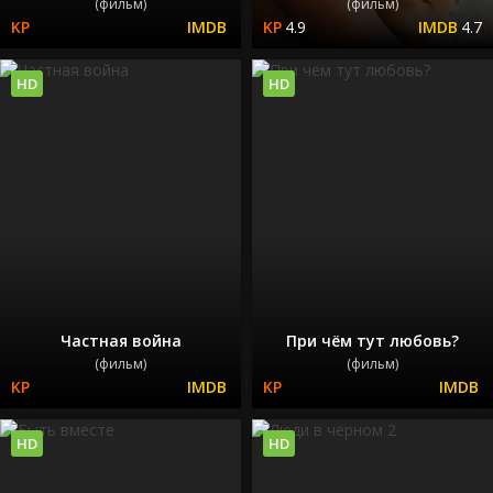
(фильм)
(фильм)
4.9
4.7
HD
HD
Частная война
При чём тут любовь?
(фильм)
(фильм)
HD
HD