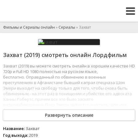
Фильмы и Сериалы онлайн
»
Сериалы
» Захват
Захват (2019) смотреть онлайн Лордфильм
Захват (2019) вы можете смотреть онлайн в хорошем качестве HD
720p и Full HD 1080 полностью на русском языке,
бесплатно. Оправданный по обвинению в военных
преступлениях в Афганистане бывший капрал спецназа Шон
Эмери выходит на свободу только для того, чтобы снова быть
обвиненным - на этот раз в похищении и убийстве его адвоката
Ханны Робертс, причем все это было заснято
видеонаблюдением. Пока Эмери пытается очистить свое имя,
следователь Рейчел Кэри раскрывает сложный заговор, ставя
Развернуть описание
под сомнение достоверность отснятого материала.
1
2
3
4
5
6
7
8
Название:
Захват
Год выхода:
2019