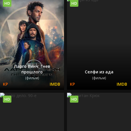
HD
HD
Ларго Винч: Гнев
прошлого
Селфи из ада
(фильм)
(фильм)
HD
HD