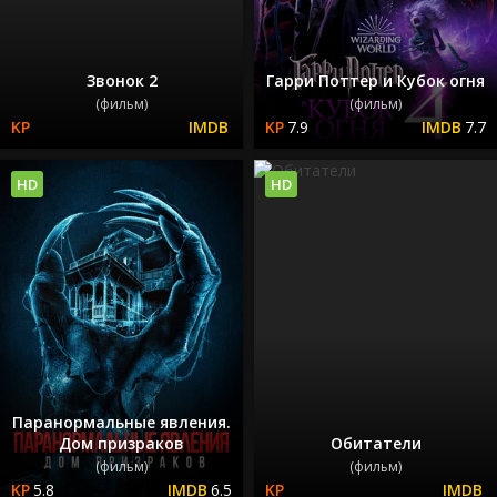
Звонок 2
Гарри Поттер и Кубок огня
(фильм)
(фильм)
7.9
7.7
HD
HD
Паранормальные явления.
Дом призраков
Обитатели
(фильм)
(фильм)
5.8
6.5