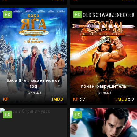
HD
HD
Баба Яга спасает новый
год
Конан-разрушитель
(фильм)
(фильм)
6.7
5.9
HD
HD