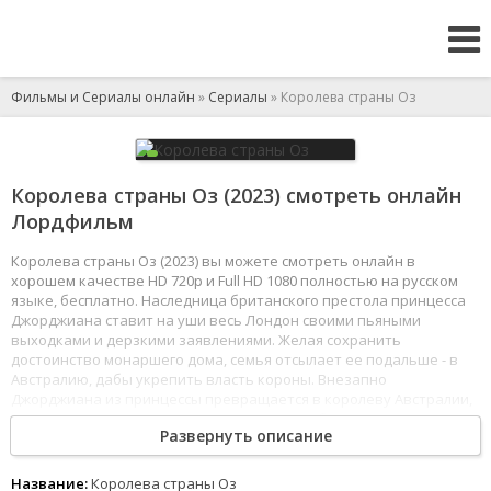
Фильмы и Сериалы онлайн
»
Сериалы
» Королева страны Оз
Королева страны Оз (2023) смотреть онлайн
Лордфильм
Королева страны Оз (2023) вы можете смотреть онлайн в
хорошем качестве HD 720p и Full HD 1080 полностью на русском
языке, бесплатно. Наследница британского престола принцесса
Джорджиана ставит на уши весь Лондон своими пьяными
выходками и дерзкими заявлениями. Желая сохранить
достоинство монаршего дома, семья отсылает ее подальше - в
Австралию, дабы укрепить власть короны. Внезапно
Джорджиана из принцессы превращается в королеву Австралии,
но от старых привычек не так-то просто избавиться.
Развернуть описание
1
2
3
4
5
6
7
8
Название:
Королева страны Оз