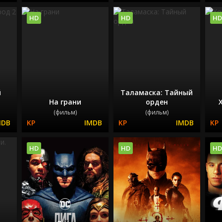
HD
HD
HD
й
Таламаска: Тайный
На грани
орден
(фильм)
(фильм)
HD
HD
HD