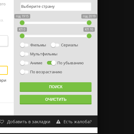
его
год 1915
год 2019
а.
КП 0
КП 10
Фильмы
Сериалы
Мультфильмы
Аниме
По убыванию
По возрастанию
ари
Добавить в закладки
Есть жалоба?