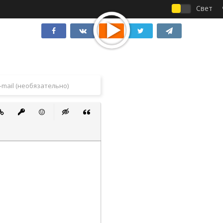
Свет
 список
ванный список
тавить ссылку
Вставить защищенную ссылку
Вставить смайлик
Вставка скрытого текста
Вставка цитаты