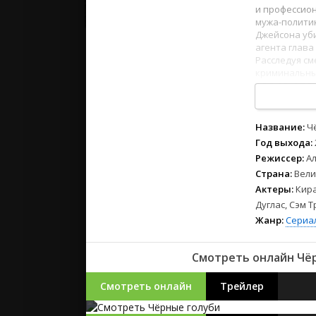
2023
и профессион
2022
мужа-политик
Джейсона уби
2021
агента глава
Расследуя с
криминальны
Русские
1
2
3
4
5
6
7
8
СССР
Зарубежн
Название:
Ч
Год выхода:
Режиссер:
Ал
Страна:
Вели
Актеры:
Кира
Дуглас, Сэм 
Жанр:
Сериа
Смотреть онлайн Чёр
Смотреть онлайн
Трейлер