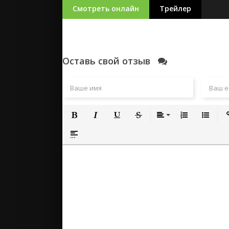
Смотреть онлайн
Трейлер
Оставь свой отзыв
Полужирный
Курсив
Подчеркнутый
Зачеркнутый
Выравнивание
Нумерованный
Маркиро
Вс
Вставка спойлера