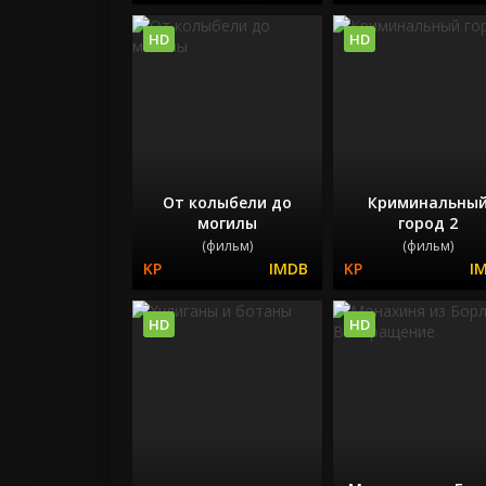
HD
HD
От колыбели до
Криминальны
могилы
город 2
(фильм)
(фильм)
HD
HD