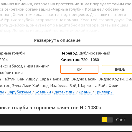
Детективы
2023
Семейные
альная шпионка, которая на протяжении 10 лет передает тайны сво
Детские
2022
Спорт
а секретной организации «Чёрные голуби». Когда её любовника
вают, Хелен тоже оказывается под прицелом. Для защиты своего
Драмы
2021
Триллеры
 «Чёрных голубей» отправляет на помощь Хелен её старого друга Сэм
Комедии
Ужасы
мерть Джейсона, они узнают о масштабном заговоре, связывающем
й мир Лондона и грядущий геополитический кризис.
Русские
Фантастика
СССР
Фэнтези
Развернуть описание
ые
Зарубежные
ёрные голуби
Перевод:
Дублированный
Фильмы из соцетей
2024
Качество:
720 - 1080
екс Габасси, Лиза Ганнинг
кобритания
 Найтли, Бен Уишоу, Сара Ланкашир, Эндрю Бакан, Эндрю Кодзи, Ом
Тротон, Элла Лили Хайланд, Изабелла Вэй, Шарлотта Райс-Фоли
лы
/
Зарубежные
/
Боевики
/
Детективы
/
Драмы
/
Триллеры
ные голуби в хорошем качестве HD 1080p
Свет