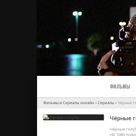
ФИЛЬМЫ
Фильмы и Сериалы онлайн
»
Сериалы
» Чёрные г
Все
Чёрные г
2024
Чёрные голуб
HD 1080 полн