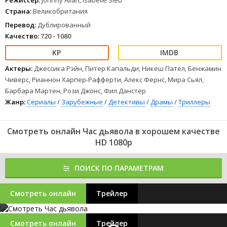
Режиссер:
Johnny Allan, Isabelle Sieb
Страна:
Великобритания
Перевод:
Дублированный
Качество:
720 - 1080
Актеры:
Джессика Рэйн, Питер Капальди, Никеш Пател, Бенжамин
Чиверс, Рианнон Харпер-Рафферти, Алекс Фернс, Мира Сьял,
Барбара Мартен, Рози Джонс, Фил Данстер
Жанр:
Сериалы
/
Зарубежные
/
Детективы
/
Драмы
/
Триллеры
Смотреть онлайн Час дьявола в хорошем качестве
HD 1080p
ПОИСК ПО ПАРАМЕТРАМ
Смотреть онлайн
Трейлер
Смотреть онлайн
Трейлер