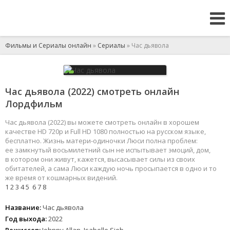
Фильмы и Сериалы онлайн
»
Сериалы
» Час дьявола
Час дьявола (2022) смотреть онлайн
Лордфильм
Час дьявола (2022) вы можете смотреть онлайн в хорошем
качестве HD 720p и Full HD 1080 полностью на русском языке,
бесплатно. Жизнь матери-одиночки Люси полна проблем:
ее замкнутый восьмилетний сын не испытывает эмоций, дом,
в котором они живут, кажется, высасывает силы из своих
обитателей, а сама Люси каждую ночь просыпается в одно и то
же время от кошмарных видений.
1
2
3
4
5
6
7
8
Название:
Час дьявола
Год выхода:
2022