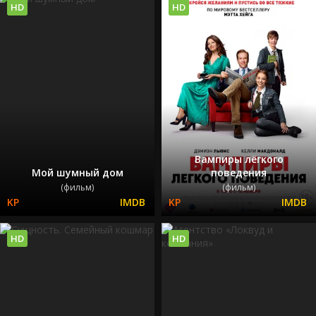
HD
HD
Вампиры лёгкого
Мой шумный дом
поведения
(фильм)
(фильм)
HD
HD