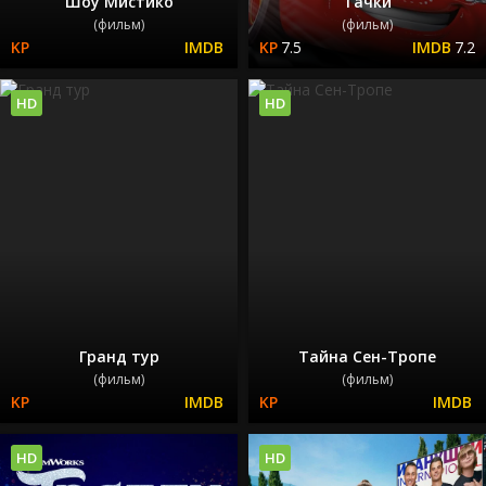
Шоу Мистико
Тачки
(фильм)
(фильм)
7.5
7.2
HD
HD
Гранд тур
Тайна Сен-Тропе
(фильм)
(фильм)
HD
HD