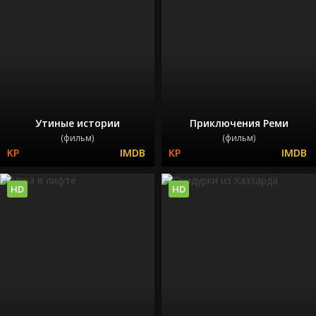
Утиные истории
Приключения Реми
(фильм)
(фильм)
HD
HD