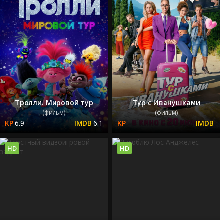
Тролли. Мировой тур
Тур с Иванушками
(фильм)
(фильм)
6.9
6.1
HD
HD