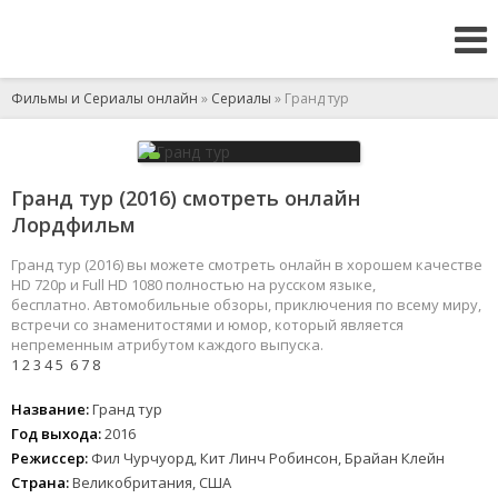
Фильмы и Сериалы онлайн
»
Сериалы
» Гранд тур
Гранд тур (2016) смотреть онлайн
Лордфильм
Гранд тур (2016) вы можете смотреть онлайн в хорошем качестве
HD 720p и Full HD 1080 полностью на русском языке,
бесплатно. Автомобильные обзоры, приключения по всему миру,
встречи со знаменитостями и юмор, который является
непременным атрибутом каждого выпуска.
1
2
3
4
5
6
7
8
Название:
Гранд тур
Год выхода:
2016
Режиссер:
Фил Чурчуорд, Кит Линч Робинсон, Брайан Клейн
Страна:
Великобритания, США