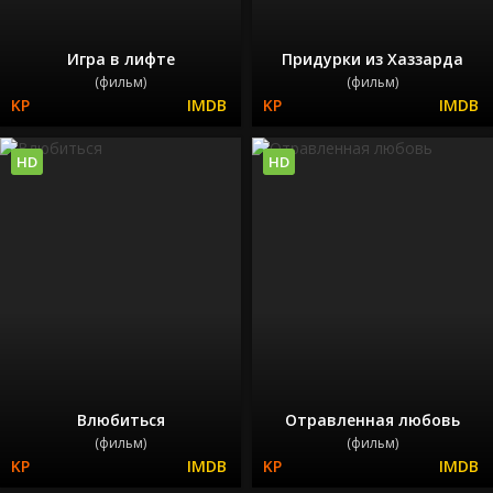
Игра в лифте
Придурки из Хаззарда
(фильм)
(фильм)
HD
HD
Влюбиться
Отравленная любовь
(фильм)
(фильм)