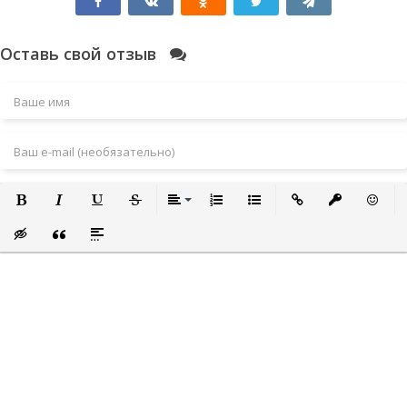
Оставь свой отзыв
Полужирный
Курсив
Подчеркнутый
Зачеркнутый
Выравнивание
Нумерованный список
Маркированный список
Вставить ссылку
Вставить за
Встави
Вставка скрытого текста
Вставка цитаты
Вставка спойлера