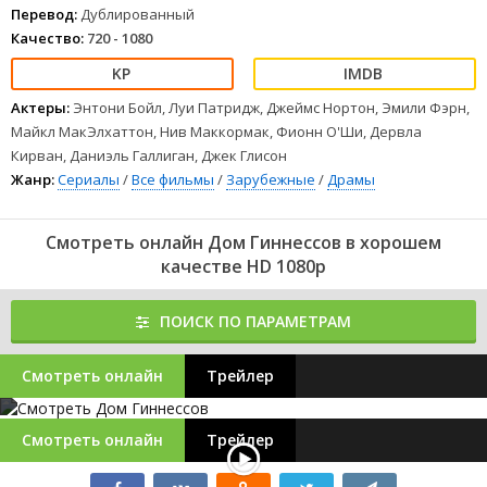
Перевод:
Дублированный
Качество:
720 - 1080
Актеры:
Энтони Бойл, Луи Патридж, Джеймс Нортон, Эмили Фэрн,
Майкл МакЭлхаттон, Нив Маккормак, Фионн О'Ши, Дервла
Кирван, Даниэль Галлиган, Джек Глисон
Жанр:
Сериалы
/
Все фильмы
/
Зарубежные
/
Драмы
Смотреть онлайн Дом Гиннессов в хорошем
качестве HD 1080p
ПОИСК ПО ПАРАМЕТРАМ
Смотреть онлайн
Трейлер
Смотреть онлайн
Трейлер