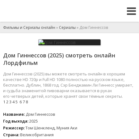
Фильмы и Сериалы онлайн
»
Сериалы
» Дом Гиннессов
Дом Гиннессов (2025) смотреть онлайн
Лордфильм
Дом Гиннессов (2025) вы можете смотреть онлайн в хорошем
качестве HD 720p и Full HD 1080 полностью на русском языке,
бесплатно. Дублин, 1868 год. Сэр Бенджамин Ли Гиннесс умирает,
и судьба знаменитой пивоварни оказывается в руках
его четверых детей, которые хранят свои тёмные секреты.
1
2
3
4
5
6
7
8
Название:
Дом Гиннессов
Год выхода:
2025
Режиссер:
Том Шенкленд, Муния Аки
Страна:
Великобритания