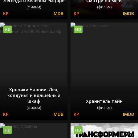
Легенда о Зелёном Рыцаре
Смотри на меня
(фильм)
(фильм)
HD
HD
Хроники Нарнии: Лев,
колдунья и волшебный
шкаф
Хранитель тайн
(фильм)
(фильм)
HD
HD