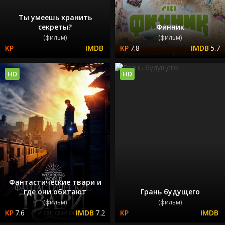
Ты умеешь хранить
секреты?
Финник
(фильм)
(фильм)
7.8
5.7
HD
HD
Фантастические твари и
где они обитают
Грань будущего
(фильм)
(фильм)
7.6
7.2