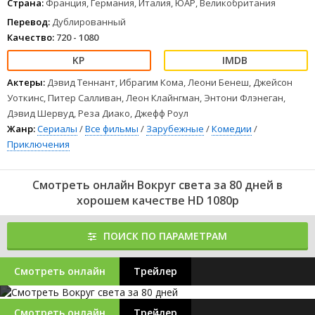
Страна:
Франция, Германия, Италия, ЮАР, Великобритания
Перевод:
Дублированный
Качество:
720 - 1080
Актеры:
Дэвид Теннант, Ибрагим Кома, Леони Бенеш, Джейсон
Уоткинс, Питер Салливан, Леон Клайнгман, Энтони Флэнеган,
Дэвид Шервуд, Реза Диако, Джефф Роул
Жанр:
Сериалы
/
Все фильмы
/
Зарубежные
/
Комедии
/
Приключения
Смотреть онлайн Вокруг света за 80 дней в
хорошем качестве HD 1080p
ПОИСК ПО ПАРАМЕТРАМ
Смотреть онлайн
Трейлер
Смотреть онлайн
Трейлер