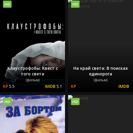
HD
HD
Клаустрофобы: Квест с
На край света: В поисках
того света
единорога
(фильм)
(фильм)
5.5
5.1
HD
HD